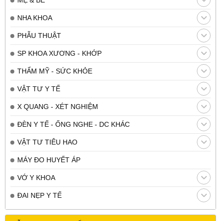
NHA KHOA
PHẪU THUẬT
SP KHOA XƯƠNG - KHỚP
THẨM MỸ - SỨC KHỎE
VẬT TƯ Y TẾ
X QUANG - XÉT NGHIỆM
ĐÈN Y TẾ - ỐNG NGHE - DC KHÁC
VẬT TƯ TIÊU HAO
MÁY ĐO HUYẾT ÁP
VỚ Y KHOA
ĐAI NẸP Y TẾ