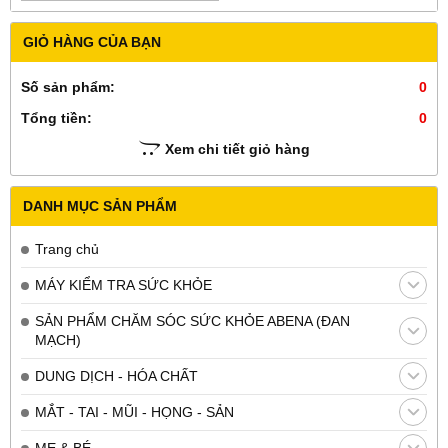
GIỎ HÀNG CỦA BẠN
Số sản phẩm:
0
Tổng tiền:
0
Xem chi tiết giỏ hàng
DANH MỤC SẢN PHẨM
Trang chủ
MÁY KIỂM TRA SỨC KHỎE
SẢN PHẨM CHĂM SÓC SỨC KHỎE ABENA (ĐAN
MẠCH)
DUNG DỊCH - HÓA CHẤT
MẮT - TAI - MŨI - HỌNG - SẢN
MẸ & BÉ