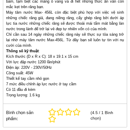
bám, tạm biệt các mảng ố vàng và đi hết những thức ăn vẫn còn
mắc kẹt trên răng bạn.
Máy tăm nước Max- 456L còn đặc biệt phù hợp với việc vệ sinh
những chiếc răng giả, đang niềng răng, cấy ghép răng bởi dưới áp
lực tia nước những chiếc răng sẽ được thoải mái tắm mát bằng làn
nước trong lành để trở lại vẻ đẹp tự nhiên vốn có của mình.
Chỉ cần sau 14 ngày những chiếc răng này sẽ thực sự tỏa sáng trở
lại nhờ máy tăm nước Max-456L. Từ đây bạn sẽ luôn tự tin với nụ
cười của mình.
Thông số kỹ thuật
:
Kích thước (D x R x C): 18 x 19.1 x 15 cm
Với lực đập nước 1200 lần/phút
Điện áp: 220V - 230V/50Hz
Công suất: 45W
Thiết kế tay cầm nhỏ gọn
7 mức điều chỉnh áp lực nước ở tay cầm
Có 11 đầu đi kèm
Trọng lượng: 1.6 kg
Bình chọn sản
(
4.5
/
1
Bình
chọn
)
phẩm: