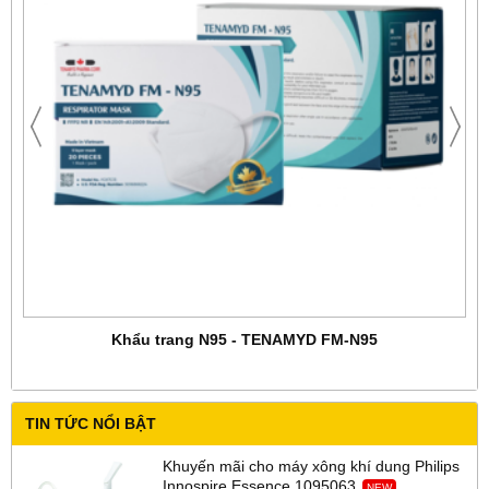
Khẩu trang N95 - TENAMYD FM-N95
TIN TỨC NỔI BẬT
Khuyến mãi cho máy xông khí dung Philips
Innospire Essence 1095063
NEW