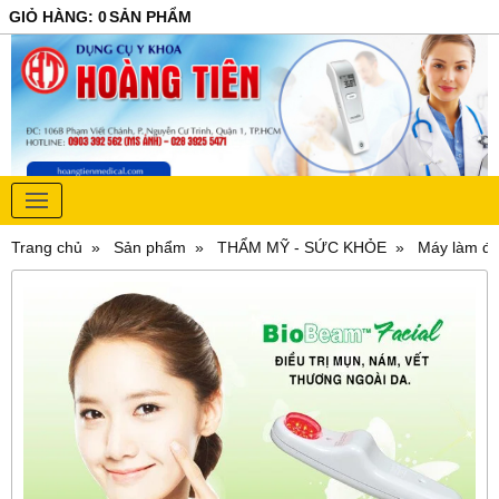
GIỎ HÀNG
:
0
SẢN PHẨM
Trang chủ
Sản phẩm
THẨM MỸ - SỨC KHỎE
Máy làm đẹ