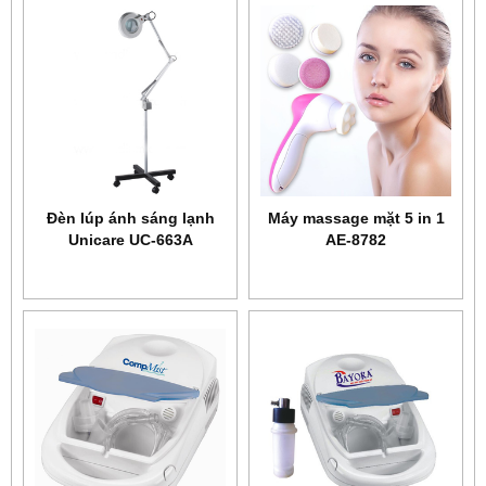
Đèn lúp ánh sáng lạnh
Máy massage mặt 5 in 1
Unicare UC-663A
AE-8782