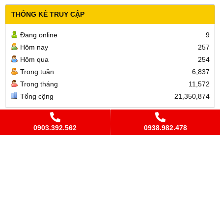
THỐNG KÊ TRUY CẬP
Đang online
9
Hôm nay
257
Hôm qua
254
Trong tuần
6,837
Trong tháng
11,572
Tổng cộng
21,350,874
Cửa Hàng DCYK Hoàng Tiên
0903.392.562
0938.982.478
Địa chỉ
:
106B Phạm Viết Chánh, Phường Nguyễn Cư Trinh, Quận
1, TP. HCM
Điện Thoại
:
(028) 3925 5471 /
Đặt hàng: 093 898 2478 (Zalo)
Hotline
:
0903 392 562
(Ms Ảnh)
Email
:
hoangtienmedical@gmail.com
Website
:
hoangtienmedical.com