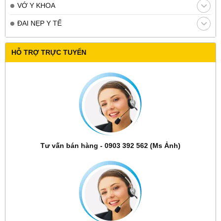
VỚ Y KHOA
ĐAI NẸP Y TẾ
HỖ TRỢ TRỰC TUYẾN
Tư vấn bán hàng - 0903 392 562 (Ms Ảnh)