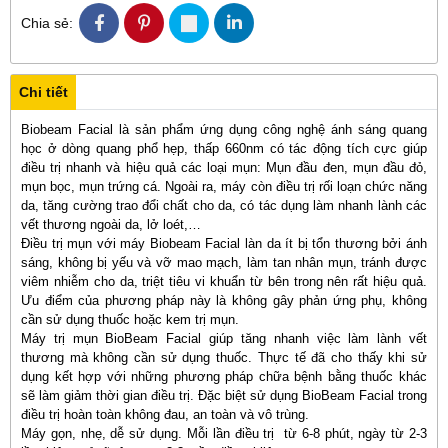
Chia sẻ:
Chi tiết
Biobeam Facial là sản phẩm ứng dụng công nghệ ánh sáng quang
học ở dòng quang phổ hẹp, thấp 660nm có tác động tích cực giúp
điều trị nhanh và hiệu quả các loại mụn: Mụn đầu đen, mụn đầu đỏ,
mụn bọc, mụn trứng cá. Ngoài ra, máy còn điều trị rối loạn chức năng
da, tăng cường trao đổi chất cho da, có tác dụng làm nhanh lành các
vết thương ngoài da, lở loét,…
Điều trị mụn với máy Biobeam Facial làn da ít bị tổn thương bởi ánh
sáng, không bị yếu và vỡ mao mạch, làm tan nhân mụn, tránh được
viêm nhiễm cho da, triệt tiêu vi khuẩn từ bên trong nên rất hiệu quả.
Ưu điểm của phương pháp này là không gây phản ứng phụ, không
cần sử dụng thuốc hoặc kem trị mụn.
Máy trị mụn BioBeam Facial giúp tăng nhanh việc làm lành vết
thương mà không cần sử dụng thuốc. Thực tế đã cho thấy khi sử
dụng kết hợp với những phương pháp chữa bệnh bằng thuốc khác
sẽ làm giảm thời gian điều trị. Đặc biệt sử dụng BioBeam Facial trong
điều trị hoàn toàn không đau, an toàn và vô trùng.
Máy gọn, nhẹ, dễ sử dụng. Mỗi lần điều trị từ 6-8 phút, ngày từ 2-3