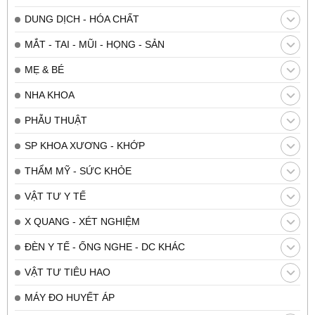
DUNG DỊCH - HÓA CHẤT
MẮT - TAI - MŨI - HỌNG - SẢN
MẸ & BÉ
NHA KHOA
PHẪU THUẬT
SP KHOA XƯƠNG - KHỚP
THẨM MỸ - SỨC KHỎE
VẬT TƯ Y TẾ
X QUANG - XÉT NGHIỆM
ĐÈN Y TẾ - ỐNG NGHE - DC KHÁC
VẬT TƯ TIÊU HAO
MÁY ĐO HUYẾT ÁP