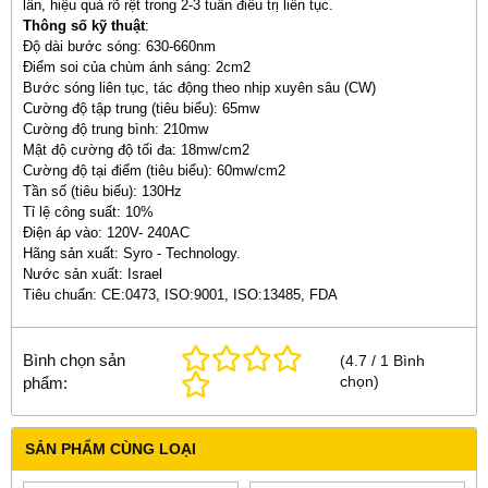
lần, hiệu quả rõ rệt trong 2-3 tuần điều trị liên tục.
Thông số kỹ thuật
:
Độ dài bước sóng: 630-660nm
Điểm soi của chùm ánh sáng: 2cm2
Bước sóng liên tục, tác động theo nhịp xuyên sâu (CW)
Cường độ tập trung (tiêu biểu): 65mw
Cường độ trung bình: 210mw
Mật độ cường độ tối đa: 18mw/cm2
Cường độ tại điểm (tiêu biểu): 60mw/cm2
Tần số (tiêu biểu): 130Hz
Tỉ lệ công suất: 10%
Điện áp vào: 120V- 240AC
Hãng sản xuất: Syro - Technology.
Nước sản xuất: Israel
Tiêu chuẩn: CE:0473, ISO:9001, ISO:13485, FDA
Bình chọn sản
(
4.7
/
1
Bình
chọn
)
phẩm:
SẢN PHẨM CÙNG LOẠI