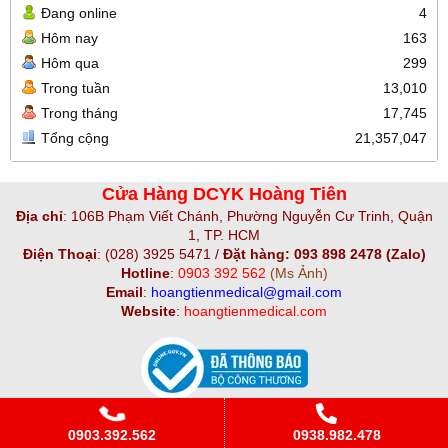
Đang online
4
Hôm nay
163
Hôm qua
299
Trong tuần
13,010
Trong tháng
17,745
Tổng cộng
21,357,047
Cửa Hàng DCYK Hoàng Tiên
Địa chỉ
:
106B Phạm Viết Chánh, Phường Nguyễn Cư Trinh, Quận
1, TP. HCM
Điện Thoại
:
(028) 3925 5471 /
Đặt hàng: 093 898 2478 (Zalo)
Hotline
:
0903 392 562
(Ms Ảnh)
Email
:
hoangtienmedical@gmail.com
Website
:
hoangtienmedical.com
Copyright© 2021
Designed By
GianHangVN
0903.392.562
0938.982.478