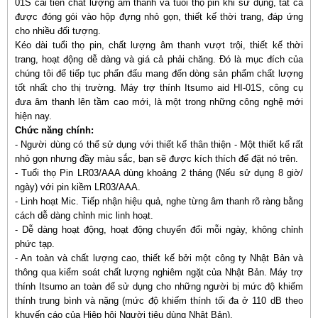
01S cải tiến chất lượng âm thanh và tuổi thọ pin khi sử dụng, tất cả
được đóng gói vào hộp đựng nhỏ gọn, thiết kế thời trang, đáp ứng
cho nhiều đối tượng.
Kéo dài tuổi thọ pin, chất lượng âm thanh vượt trội, thiết kế thời
trang, hoạt động dễ dàng và giá cả phải chăng. Đó là mục đích của
chúng tôi để tiếp tục phấn đấu mang đến dòng sản phẩm chất lượng
tốt nhất cho thị trường. Máy trợ thính Itsumo aid HI-01S, công cụ
đưa âm thanh lên tầm cao mới, là một trong những công nghệ mới
hiện nay.
Chức năng chính:
- Người dùng có thể sử dụng với thiết kế thân thiện - Một thiết kế rất
nhỏ gọn nhưng đầy màu sắc, bạn sẽ được kích thích để đặt nó trên.
- Tuổi thọ Pin LR03/AAA dùng khoảng 2 tháng (Nếu sử dụng 8 giờ/
ngày) với pin kiềm LR03/AAA.
- Linh hoạt Mic. Tiếp nhận hiệu quả, nghe từng âm thanh rõ ràng bằng
cách dễ dàng chỉnh mic linh hoạt.
- Dễ dàng hoạt động, hoạt động chuyển đổi mỗi ngày, không chỉnh
phức tạp.
- An toàn và chất lượng cao, thiết kế bởi một công ty Nhật Bản và
thông qua kiểm soát chất lượng nghiêm ngặt của Nhật Bản. Máy trợ
thính Itsumo an toàn để sử dụng cho những người bị mức độ khiếm
thính trung bình và nặng (mức độ khiếm thính tối đa ở 110 dB theo
khuyến cáo của Hiệp hội Người tiêu dùng Nhật Bản).