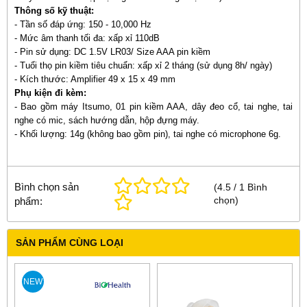
Thông số kỹ thuật:
- Tần số đáp ứng: 150 - 10,000 Hz
- Mức âm thanh tối đa: xấp xỉ 110dB
- Pin sử dụng: DC 1.5V LR03/ Size AAA pin kiềm
- Tuổi thọ pin kiềm tiêu chuẩn: xấp xỉ 2 tháng (sử dụng 8h/ ngày)
- Kích thước: Amplifier 49 x 15 x 49 mm
Phụ kiện đi kèm:
- Bao gồm máy Itsumo, 01 pin kiềm AAA, dây đeo cổ, tai nghe, tai
nghe có mic, sách hướng dẫn, hộp đựng máy.
- Khối lượng: 14g (không bao gồm pin), tai nghe có microphone 6g.
Bình chọn sản
(
4.5
/
1
Bình
chọn
)
phẩm:
SẢN PHẨM CÙNG LOẠI
NEW