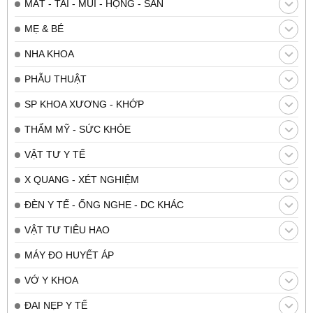
MẮT - TAI - MŨI - HỌNG - SẢN
MẸ & BÉ
NHA KHOA
PHẪU THUẬT
SP KHOA XƯƠNG - KHỚP
THẨM MỸ - SỨC KHỎE
VẬT TƯ Y TẾ
X QUANG - XÉT NGHIỆM
ĐÈN Y TẾ - ỐNG NGHE - DC KHÁC
VẬT TƯ TIÊU HAO
MÁY ĐO HUYẾT ÁP
VỚ Y KHOA
ĐAI NẸP Y TẾ