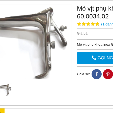
Mỏ vịt phụ k
60.0034.02
(
1
đánh
Giá bán :
Mỏ vịt phụ khoa inox
GỌI N
Chia sẻ: