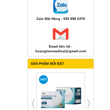
Zalo Đặt Hàng - 093 898 2478
Email liên hệ -
hoangtienmedical@gmail.com
SẢN PHẨM NỔI BẬT
HOT