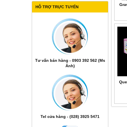
Gra
HỖ TRỢ TRỰC TUYẾN
Tư vấn bán hàng - 0903 392 562 (Ms
Ảnh)
Que
Tel cửa hàng - (028) 3925 5471