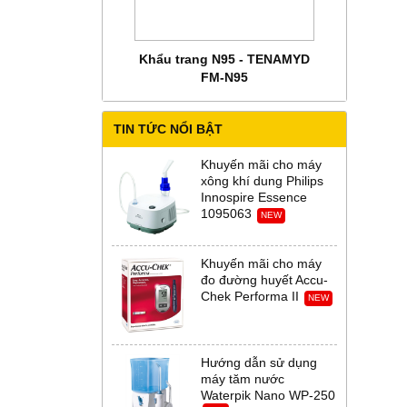
 CHĂM SÓC MẸ BẦU
Khẩu trang N95 - TENAMYD
Bộ trang phụ
 Abena Đan Mạch
FM-N95
Thời Th
TIN TỨC NỔI BẬT
Khuyến mãi cho máy
xông khí dung Philips
Innospire Essence
1095063
NEW
Khuyến mãi cho máy
đo đường huyết Accu-
Chek Performa II
NEW
Hướng dẫn sử dụng
máy tăm nước
Waterpik Nano WP-250