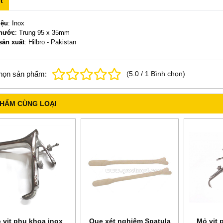
t
iệu
: Inox
thước
: Trung 95 x 35mm
sản xuất
: Hilbro - Pakistan
họn sản phẩm:
(
5.0
/
1
Bình chọn
)
PHẨM CÙNG LOẠI
 vịt phụ khoa inox
Que xét nghiệm Spatula
Mỏ vịt 