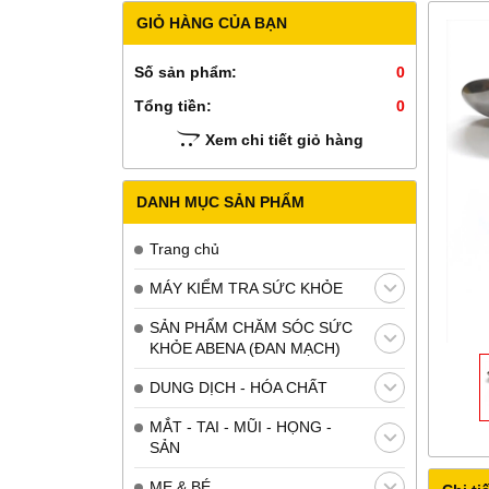
GIỎ HÀNG CỦA BẠN
Số sản phẩm:
0
Tổng tiền:
0
Xem chi tiết giỏ hàng
DANH MỤC SẢN PHẨM
Trang chủ
MÁY KIỂM TRA SỨC KHỎE
SẢN PHẨM CHĂM SÓC SỨC
KHỎE ABENA (ĐAN MẠCH)
DUNG DỊCH - HÓA CHẤT
MẮT - TAI - MŨI - HỌNG -
SẢN
MẸ & BÉ