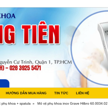
HƯỚNG DẪN MUA HÀNG
TIN TỨC
LIÊN HỆ
t phụ khoa + spatula
Mỏ vịt phụ khoa inox Grave Hilbro 60.0034.02