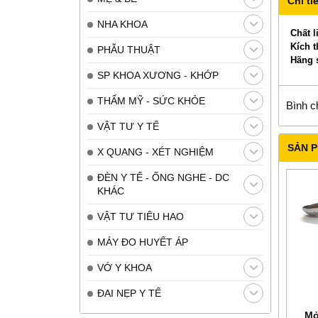
Chi tiế
NHA KHOA
Chất l
Kích 
PHẪU THUẬT
Hãng 
SP KHOA XƯƠNG - KHỚP
THẨM MỸ - SỨC KHỎE
Bình c
VẬT TƯ Y TẾ
SẢN 
X QUANG - XÉT NGHIỆM
ĐÈN Y TẾ - ỐNG NGHE - DC
KHÁC
VẬT TƯ TIÊU HAO
MÁY ĐO HUYẾT ÁP
VỚ Y KHOA
ĐAI NẸP Y TẾ
Mỏ