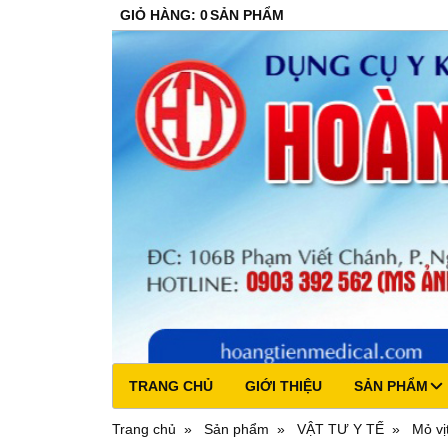
GIỎ HÀNG
:
0
SẢN PHẨM
TRANG CHỦ
GIỚI THIỆU
SẢN PHẨM
Trang chủ
Sản phẩm
VẬT TƯ Y TẾ
Mỏ vị