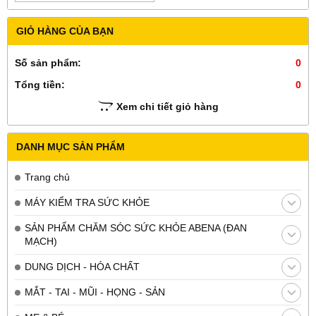
GIỎ HÀNG CỦA BẠN
Số sản phẩm:
0
Tổng tiền:
0
Xem chi tiết giỏ hàng
DANH MỤC SẢN PHẨM
Trang chủ
MÁY KIỂM TRA SỨC KHỎE
SẢN PHẨM CHĂM SÓC SỨC KHỎE ABENA (ĐAN
MẠCH)
DUNG DỊCH - HÓA CHẤT
MẮT - TAI - MŨI - HỌNG - SẢN