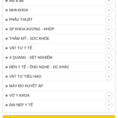
MẸ & BÉ
NHA KHOA
PHẪU THUẬT
SP KHOA XƯƠNG - KHỚP
THẨM MỸ - SỨC KHỎE
VẬT TƯ Y TẾ
X QUANG - XÉT NGHIỆM
ĐÈN Y TẾ - ỐNG NGHE - DC KHÁC
VẬT TƯ TIÊU HAO
MÁY ĐO HUYẾT ÁP
VỚ Y KHOA
ĐAI NẸP Y TẾ