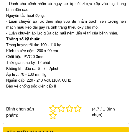
- Dành cho bệnh nhân có nguy cơ bị loét được xếp vào loại trung
bình đến cao.
Nguyên tắc hoạt động:
- Luân chuyển áp lực theo nhịp vừa đủ nhằm trách hiện tượng nén
mạch máu kéo dài gây ra tình trạng thiếu oxy cho mô.
- Luân chuyển áp lực giữa các múi nệm đến vị trí của bệnh nhân.
Thông số kỹ thuật
:
Trọng lượng tối đa: 100 - 110 kg
Kích thước nệm: 200 x 90 cm
Chất liệu: PVC 0.3mm
Thời gian chu kỳ: 12 phút
Không khí đầu ra: 6 - 7 lít/phút
Áp lực: 70 - 130 mmHg
Nguồn cấp: 220 - 240 Volt/110V, 60Hz
Bảo vệ chống sốc điện cấp II
Bình chọn sản
(
4.7
/
1
Bình
chọn
)
phẩm: