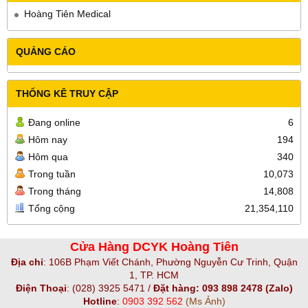
Hoàng Tiên Medical
QUẢNG CÁO
THỐNG KÊ TRUY CẬP
Đang online
6
Hôm nay
194
Hôm qua
340
Trong tuần
10,073
Trong tháng
14,808
Tổng cộng
21,354,110
Cửa Hàng DCYK Hoàng Tiên
Địa chỉ
:
106B Phạm Viết Chánh, Phường Nguyễn Cư Trinh, Quận
1, TP. HCM
Điện Thoại
:
(028) 3925 5471 /
Đặt hàng: 093 898 2478 (Zalo)
Hotline
:
0903 392 562
(Ms Ảnh)