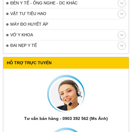
ĐÈN Y TẾ - ỐNG NGHE - DC KHÁC
VẬT TƯ TIÊU HAO
MÁY ĐO HUYẾT ÁP
VỚ Y KHOA
ĐAI NẸP Y TẾ
HỖ TRỢ TRỰC TUYẾN
Tư vấn bán hàng - 0903 392 562 (Ms Ảnh)