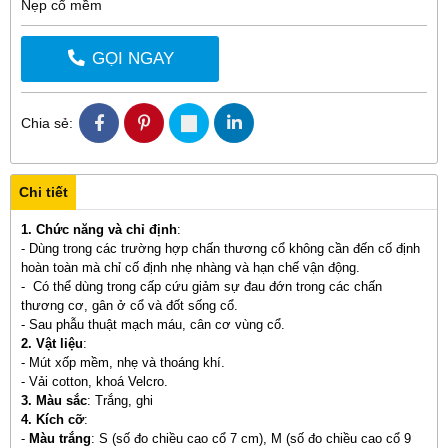
Nẹp cổ mềm
GỌI NGAY
Chia sẻ:
Chi tiết
1. Chức năng và chỉ định
:
- Dùng trong các trường hợp chấn thương cổ không cần đến cố định
hoàn toàn mà chỉ cố định nhẹ nhàng và hạn chế vận động.
- Có thể dùng trong cấp cứu giảm sự đau đớn trong các chấn
thương cơ, gân ở cổ và đốt sống cổ.
- Sau phẫu thuật mạch máu, cân cơ vùng cổ.
2. Vật liệu
:
- Mút xốp mềm, nhẹ và thoáng khí.
- Vải cotton, khoá Velcro.
3. Màu sắc
: Trắng, ghi
4. Kích cỡ
:
-
Màu trắng
: S (số đo chiều cao cổ 7 cm), M (số đo chiều cao cổ 9