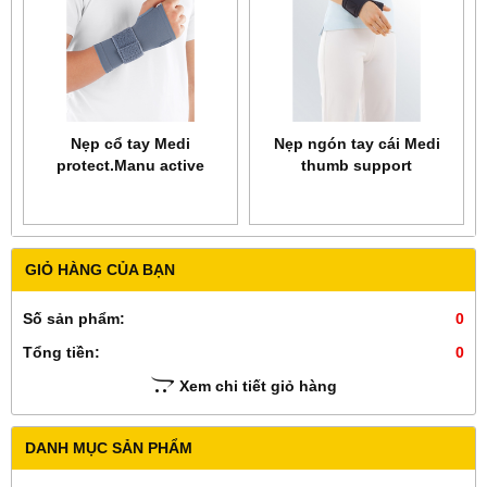
Nẹp cổ tay Medi
Nẹp ngón tay cái Medi
protect.Manu active
thumb support
GIỎ HÀNG CỦA BẠN
Số sản phẩm:
0
Tổng tiền:
0
Xem chi tiết giỏ hàng
DANH MỤC SẢN PHẨM