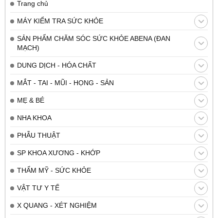
Trang chủ
MÁY KIỂM TRA SỨC KHỎE
SẢN PHẨM CHĂM SÓC SỨC KHỎE ABENA (ĐAN
MẠCH)
DUNG DỊCH - HÓA CHẤT
MẮT - TAI - MŨI - HỌNG - SẢN
MẸ & BÉ
NHA KHOA
PHẪU THUẬT
SP KHOA XƯƠNG - KHỚP
THẨM MỸ - SỨC KHỎE
VẬT TƯ Y TẾ
X QUANG - XÉT NGHIỆM