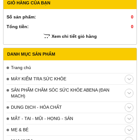
GIỎ HÀNG CỦA BẠN
Số sản phẩm:
0
Tổng tiền:
0
Xem chi tiết giỏ hàng
DANH MỤC SẢN PHẨM
Trang chủ
MÁY KIỂM TRA SỨC KHỎE
SẢN PHẨM CHĂM SÓC SỨC KHỎE ABENA (ĐAN
MẠCH)
DUNG DỊCH - HÓA CHẤT
MẮT - TAI - MŨI - HỌNG - SẢN
MẸ & BÉ