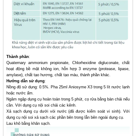
Thành phần
:
Quaternary ammonium propionate, Chlorhexidine digluconate, chất
hoạt động bề mặt không ion, hỗn hợp 3 enzyme (protease, lipase,
amylase), chất tạo hương, chất tạo màu, thành phần khác.
Hướng dẫn sử dụng
:
Nồng độ sử dụng: 0.5%. Pha 25ml Aniosyme X3 trong 5 lít nước lạnh
hoặc nước ấm.
Ngâm ngập dụng cụ hoàn toàn trong 5 phút, cọ rửa bằng bàn chải nếu
cần. Với dụng cụ nội soi chải các kênh.
Xả sạch dụng cụ dưới vòi nước (đã được kiểm soát vi sinh). Với
dụng cụ nội soi xả sạch các phần bên trong lẫn bên ngoài dụng cụ.
Lau khô bằng khăn sạch.