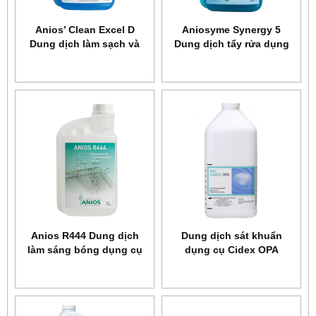
Anios’ Clean Excel D
Aniosyme Synergy 5
Dung dịch làm sạch và
Dung dịch tẩy rửa dụng
tiền khử khuẩn dụng cụ
cụ
y tế
Anios R444 Dung dịch
Dung dịch sát khuẩn
làm sáng bóng dụng cụ
dụng cụ Cidex OPA
kim loại và loại bỏ những
vết mờ ố, rỉ sét