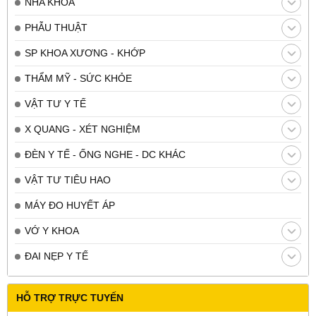
NHA KHOA
PHẪU THUẬT
SP KHOA XƯƠNG - KHỚP
THẨM MỸ - SỨC KHỎE
VẬT TƯ Y TẾ
X QUANG - XÉT NGHIỆM
ĐÈN Y TẾ - ỐNG NGHE - DC KHÁC
VẬT TƯ TIÊU HAO
MÁY ĐO HUYẾT ÁP
VỚ Y KHOA
ĐAI NẸP Y TẾ
HỖ TRỢ TRỰC TUYẾN