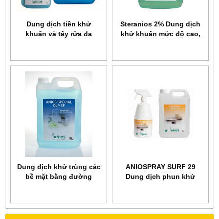
Dung dịch tiền khử
Steranios 2% Dung dịch
khuẩn và tẩy rửa đa
khử khuẩn mức độ cao,
enzyme Aniosyme DD1 (1
tiệt trùng lạnh dụng cụ
lít ; 5 lít)
nội soi
Dung dịch khử trùng các
ANIOSPRAY SURF 29
bề mặt bằng đường
Dung dịch phun khử
không khí Anios Special
nhanh các bề mặt và
DJP SF 5 lít
trang thiết bị