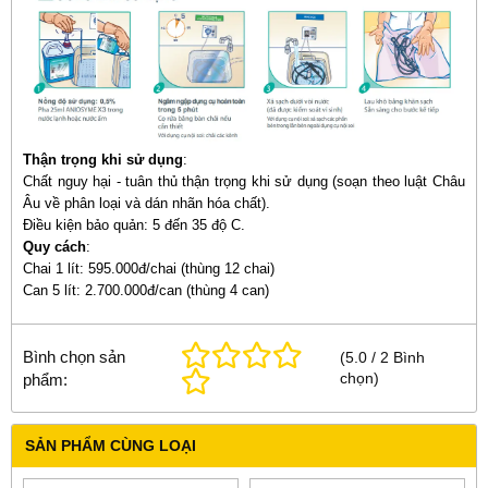
Thận trọng khi sử dụng
:
Chất nguy hại - tuân thủ thận trọng khi sử dụng (soạn theo luật Châu
Âu về phân loại và dán nhãn hóa chất).
Điều kiện bảo quản: 5 đến 35 độ C.
Quy cách
:
Chai 1 lít: 595.000đ/chai (thùng 12 chai)
Can 5 lít: 2.700.000đ/can (thùng 4 can)
Bình chọn sản
(
5.0
/
2
Bình
chọn
)
phẩm:
SẢN PHẨM CÙNG LOẠI