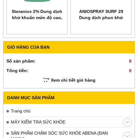
Steranios 2% Dung dịch
ANIOSPRAY SURF 29
khử khuẩn mức độ cao,
Dung dịch phun khử
tiệt trùng lạnh dụng cụ
nhanh các bề mặt và
nội soi
trang thiết bị
GIỎ HÀNG CỦA BẠN
Số sản phẩm:
0
Tổng tiền:
0
Xem chi tiết giỏ hàng
DANH MỤC SẢN PHẨM
Trang chủ
MÁY KIỂM TRA SỨC KHỎE
SẢN PHẨM CHĂM SÓC SỨC KHỎE ABENA (ĐAN