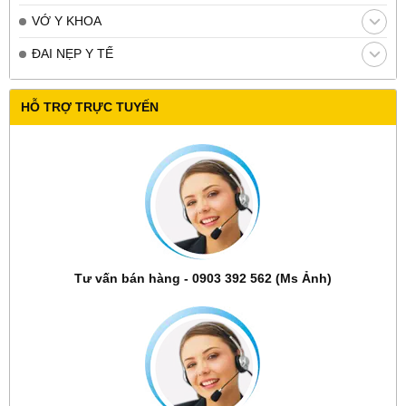
VỚ Y KHOA
ĐAI NẸP Y TẾ
HỖ TRỢ TRỰC TUYẾN
Tư vấn bán hàng - 0903 392 562 (Ms Ảnh)