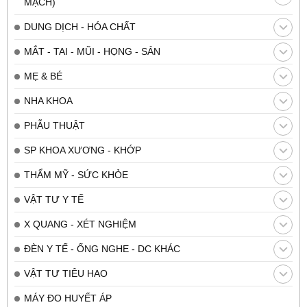
MẠCH)
DUNG DỊCH - HÓA CHẤT
MẮT - TAI - MŨI - HỌNG - SẢN
MẸ & BÉ
NHA KHOA
PHẪU THUẬT
SP KHOA XƯƠNG - KHỚP
THẨM MỸ - SỨC KHỎE
VẬT TƯ Y TẾ
X QUANG - XÉT NGHIỆM
ĐÈN Y TẾ - ỐNG NGHE - DC KHÁC
VẬT TƯ TIÊU HAO
MÁY ĐO HUYẾT ÁP