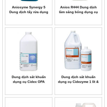
Aniosyme Synergy 5
Anios R444 Dung dịch
Dung dịch tẩy rửa dụng
làm sáng bóng dụng cụ
cụ
kim loại và loại bỏ những
vết mờ ố, rỉ sét
Dung dịch sát khuẩn
Dung dịch sát khuẩn
dụng cụ Cidex OPA
dụng cụ Cidezyme 1 lít &
5 lít