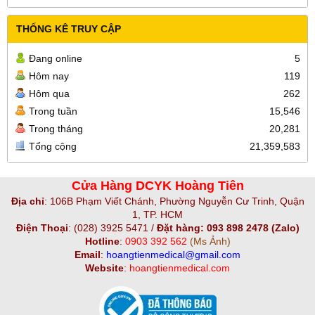
THỐNG KÊ TRUY CẬP
Đang online
5
Hôm nay
119
Hôm qua
262
Trong tuần
15,546
Trong tháng
20,281
Tổng cộng
21,359,583
Cửa Hàng DCYK Hoàng Tiên
Địa chỉ
:
106B Phạm Viết Chánh, Phường Nguyễn Cư Trinh, Quận
1, TP. HCM
Điện Thoại
:
(028) 3925 5471 /
Đặt hàng: 093 898 2478 (Zalo)
Hotline
:
0903 392 562
(Ms Ảnh)
Email
:
hoangtienmedical@gmail.com
Website
:
hoangtienmedical.com