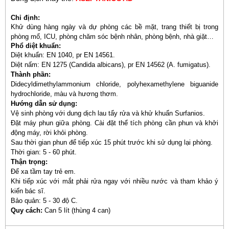
Chỉ định:
Khử dùng hàng ngày và dự phòng các bề mặt, trang thiết bị trong
phòng mổ, ICU, phòng chăm sóc bệnh nhân, phòng bệnh, nhà giặt…
Phổ diệt khuẩn:
Diệt khuẩn: EN 1040, pr EN 14561.
Diệt nấm: EN 1275 (Candida albicans), pr EN 14562 (A. fumigatus).
Thành phần:
Didecyldimethylammonium chloride, polyhexamethylene biguanide
hydrochloride, màu và hương thơm.
Hướng dẫn sử dụng:
Vệ sinh phòng với dung dịch lau tẩy rửa và khử khuẩn Surfanios.
Đặt máy phun giữa phòng. Cài đặt thể tích phòng cần phun và khởi
động máy, rời khỏi phòng.
Sau thời gian phun để tiếp xúc 15 phút trước khi sử dụng lại phòng.
Thời gian: 5 - 60 phút.
Thận trọng:
Để xa tầm tay trẻ em.
Khi tiếp xúc với mắt phải rửa ngay với nhiều nước và tham khảo ý
kiến bác sĩ.
Bảo quản: 5 - 30 độ C.
Quy cách:
Can 5 lít (thùng 4 can)