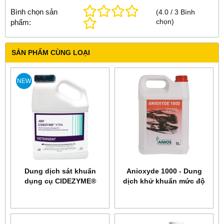
Bình chọn sản
(
4.0
/
3
Bình
chọn
)
phẩm:
SẢN PHẨM CÙNG LOẠI
NEW
Dung dịch sát khuẩn
Anioxyde 1000 - Dung
dụng cụ CIDEZYME®
dịch khử khuẩn mức độ
XTRA
cao dụng cụ nội soi và
các dụng cụ không chịu
nhiệt