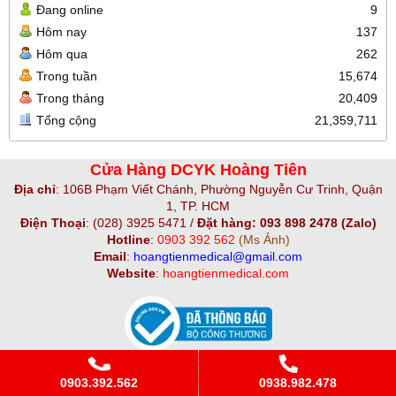
Đang online
9
Hôm nay
137
Hôm qua
262
Trong tuần
15,674
Trong tháng
20,409
Tổng cộng
21,359,711
Cửa Hàng DCYK Hoàng Tiên
Địa chỉ
:
106B Phạm Viết Chánh, Phường Nguyễn Cư Trinh, Quận
1, TP. HCM
Điện Thoại
:
(028) 3925 5471 /
Đặt hàng: 093 898 2478 (Zalo)
Hotline
:
0903 392 562
(Ms Ảnh)
Email
:
hoangtienmedical@gmail.com
Website
:
hoangtienmedical.com
Copyright© 2021
Designed By
GianHangVN
0903.392.562
0938.982.478