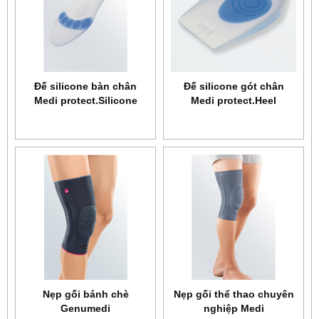
Đế silicone bàn chân
Đế silicone gót chân
Medi protect.Silicone
Medi protect.Heel
insole
Nẹp gối bánh chè
Nẹp gối thể thao chuyên
Genumedi
nghiệp Medi