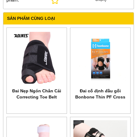
SẢN PHẨM CÙNG LOẠI
Đai Nẹp Ngón Chân Cái
Đai cố định đầu gối
Correcting Toe Belt
Bonbone Thin PF Cross
AOLIKES YE-1051
Belt