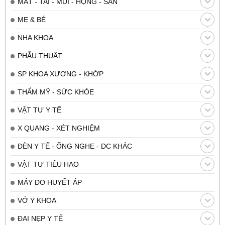
MẮT - TAI - MŨI - HỌNG - SẢN
MẸ & BÉ
NHA KHOA
PHẪU THUẬT
SP KHOA XƯƠNG - KHỚP
THẨM MỸ - SỨC KHỎE
VẬT TƯ Y TẾ
X QUANG - XÉT NGHIỆM
ĐÈN Y TẾ - ỐNG NGHE - DC KHÁC
VẬT TƯ TIÊU HAO
MÁY ĐO HUYẾT ÁP
VỚ Y KHOA
ĐAI NẸP Y TẾ