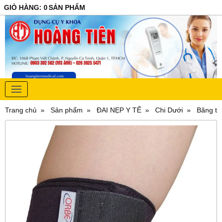
GIỎ HÀNG
:
0
SẢN PHẨM
Trang chủ
Sản phẩm
ĐAI NẸP Y TẾ
Chi Dưới
Băng th