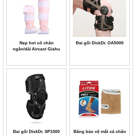
Nẹp hơi cổ chân
Đai gối DiskDr. OA5000
ngắn/dài Aircast Giahu
Đai gối DiskDr. SP1000
Băng bảo vệ mắt cá chân