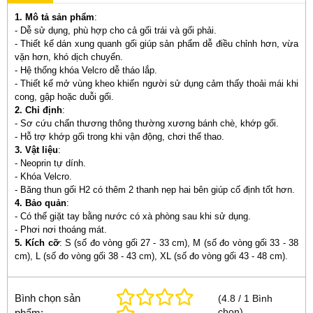
1. Mô tả sản phẩm
:
- Dễ sử dụng, phù hợp cho cả gối trái và gối phải.
- Thiết kế dán xung quanh gối giúp sản phẩm dễ điều chỉnh hơn, vừa
vặn hơn, khó dịch chuyển.
- Hệ thống khóa Velcro dễ tháo lắp.
- Thiết kế mở vùng kheo khiến người sử dụng cảm thấy thoải mái khi
cong, gập hoặc duỗi gối.
2. Chỉ định
:
- Sơ cứu chấn thương thông thường xương bánh chè, khớp gối.
- Hỗ trợ khớp gối trong khi vận động, chơi thể thao.
3. Vật liệu
:
- Neoprin tự dính.
- Khóa Velcro.
- Băng thun gối H2 có thêm 2 thanh nẹp hai bên giúp cố định tốt hơn.
4. Bảo quản
:
- Có thể giặt tay bằng nước có xà phòng sau khi sử dụng.
- Phơi nơi thoáng mát.
5. Kích cỡ
: S (số đo vòng gối 27 - 33 cm), M (số đo vòng gối 33 - 38
cm), L (số đo vòng gối 38 - 43 cm), XL (số đo vòng gối 43 - 48 cm).
Bình chọn sản
(
4.8
/
1
Bình
chọn
)
phẩm: