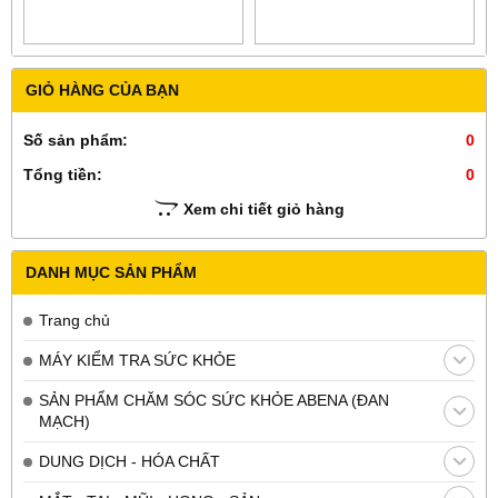
protect.Genu
GIỎ HÀNG CỦA BẠN
Số sản phẩm:
0
Tổng tiền:
0
Xem chi tiết giỏ hàng
DANH MỤC SẢN PHẨM
Trang chủ
MÁY KIỂM TRA SỨC KHỎE
SẢN PHẨM CHĂM SÓC SỨC KHỎE ABENA (ĐAN
MẠCH)
DUNG DỊCH - HÓA CHẤT