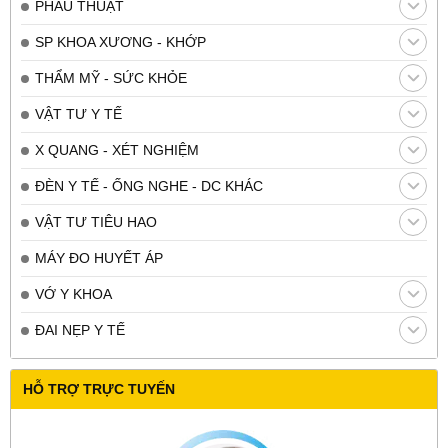
PHẪU THUẬT
SP KHOA XƯƠNG - KHỚP
THẨM MỸ - SỨC KHỎE
VẬT TƯ Y TẾ
X QUANG - XÉT NGHIỆM
ĐÈN Y TẾ - ỐNG NGHE - DC KHÁC
VẬT TƯ TIÊU HAO
MÁY ĐO HUYẾT ÁP
VỚ Y KHOA
ĐAI NẸP Y TẾ
HỖ TRỢ TRỰC TUYẾN