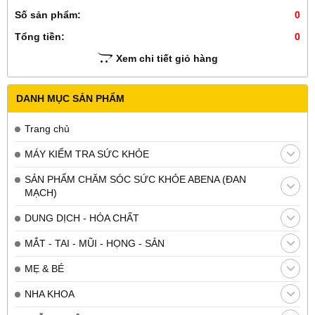
Số sản phẩm:
0
Tổng tiền:
0
Xem chi tiết giỏ hàng
DANH MỤC SẢN PHẨM
Trang chủ
MÁY KIỂM TRA SỨC KHỎE
SẢN PHẨM CHĂM SÓC SỨC KHỎE ABENA (ĐAN
MẠCH)
DUNG DỊCH - HÓA CHẤT
MẮT - TAI - MŨI - HỌNG - SẢN
MẸ & BÉ
NHA KHOA