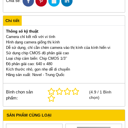
Chia sẻ:
Chi tiết
Thông số kỹ thuật
:
Camera chỉ kết nối với vi tính
Hình dạng camera giống thị kính
Dễ sử dụng, chỉ cần chèn camera vào thị kính của kính hiển vi
Sử dụng chip CMOS độ phân giải cao
Loại chip cảm biến: Chip CMOS 1/3’’
Độ phân giải cao: 640 x 480
Kích thước nhỏ, gọn nhẹ dễ di chuyển
Hãng sản xuất: Novel - Trung Quốc
Bình chọn sản
(
4.9
/
1
Bình
chọn
)
phẩm:
SẢN PHẨM CÙNG LOẠI