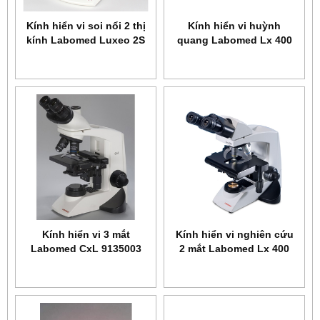
Kính hiển vi soi nổi 2 thị
Kính hiển vi huỳnh
kính Labomed Luxeo 2S
quang Labomed Lx 400
4142000
9126009
Kính hiển vi 3 mắt
Kính hiển vi nghiên cứu
Labomed CxL 9135003
2 mắt Labomed Lx 400
9126003