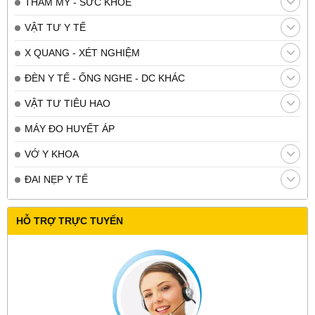
THẨM MỸ - SỨC KHỎE
VẬT TƯ Y TẾ
X QUANG - XÉT NGHIỆM
ĐÈN Y TẾ - ỐNG NGHE - DC KHÁC
VẬT TƯ TIÊU HAO
MÁY ĐO HUYẾT ÁP
VỚ Y KHOA
ĐAI NẸP Y TẾ
HỖ TRỢ TRỰC TUYẾN