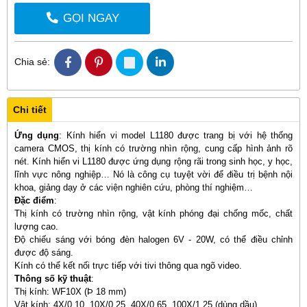
GỌI NGAY
Chia sẻ:
Chi tiết
Ứng dụng
: Kính hiển vi model L1180 được trang bị với hệ thống
camera CMOS, thị kính có trường nhìn rộng, cung cấp hình ảnh rõ
nét. Kính hiển vi L1180 được ứng dụng rộng rãi trong sinh học, y học,
lĩnh vực nông nghiệp… Nó là công cụ tuyệt vời để điều trị bệnh nội
khoa, giảng dạy ở các viện nghiên cứu, phòng thí nghiệm…
Đặc điểm
:
Thị kính có trường nhìn rộng, vật kính phóng đại chống mốc, chất
lượng cao.
Độ chiếu sáng với bóng đèn halogen 6V - 20W, có thể điều chỉnh
được độ sáng.
Kính có thể kết nối trực tiếp với tivi thông qua ngõ video.
Thông số kỹ thuật
:
Thị kính: WF10X (Þ 18 mm)
Vật kính: 4X/0.10, 10X/0.25, 40X/0.65, 100X/1.25 (dùng dầu)