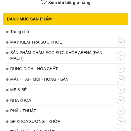
Xem chi tiết giỏ hàng
DANH MỤC SẢN PHẨM
Trang chủ
MÁY KIỂM TRA SỨC KHỎE
SẢN PHẨM CHĂM SÓC SỨC KHỎE ABENA (ĐAN
MẠCH)
DUNG DỊCH - HÓA CHẤT
MẮT - TAI - MŨI - HỌNG - SẢN
MẸ & BÉ
NHA KHOA
PHẪU THUẬT
SP KHOA XƯƠNG - KHỚP