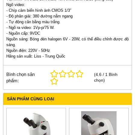
Ngõ video:
- Chíp cảm biến hình ảnh CMOS 1/3”
- Độ phân giải: 380 đường nằm ngang
- Tự động cân bằng màu trắng.
- Ngõ ra video: 1Vp-p/75 W.
- Nguồn cấp: 9VDC
Nguồn sáng: Bóng đèn halogen 6V - 20W, có thể điều chỉnh được độ
sáng.
Nguồn điện: 220V - 50Hz
Hãng sản xuất: Liss - Trung Quốc
Bình chọn sản
(
4.6
/
1
Bình
chọn
)
phẩm:
SẢN PHẨM CÙNG LOẠI