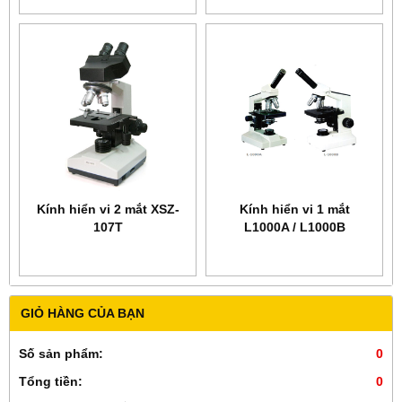
Kính hiển vi 2 mắt XSZ-
Kính hiển vi 1 mắt
107T
L1000A / L1000B
GIỎ HÀNG CỦA BẠN
Số sản phẩm:
0
Tổng tiền:
0