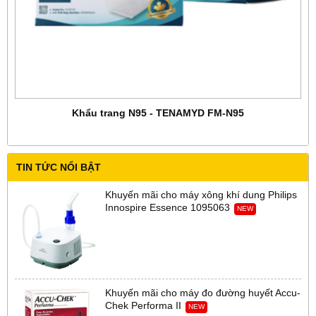
Khẩu trang N95 - TENAMYD FM-N95
TIN TỨC NỔI BẬT
Khuyến mãi cho máy xông khí dung Philips
Innospire Essence 1095063
NEW
Khuyến mãi cho máy đo đường huyết Accu-
Chek Performa II
NEW