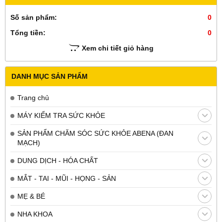
Số sản phẩm:
0
Tổng tiền:
0
Xem chi tiết giỏ hàng
DANH MỤC SẢN PHẨM
Trang chủ
MÁY KIỂM TRA SỨC KHỎE
SẢN PHẨM CHĂM SÓC SỨC KHỎE ABENA (ĐAN
MẠCH)
DUNG DỊCH - HÓA CHẤT
MẮT - TAI - MŨI - HỌNG - SẢN
MẸ & BÉ
NHA KHOA