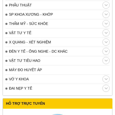
PHẪU THUẬT
SP KHOA XƯƠNG - KHỚP
THẨM MỸ - SỨC KHỎE
VẬT TƯ Y TẾ
X QUANG - XÉT NGHIỆM
ĐÈN Y TẾ - ỐNG NGHE - DC KHÁC
VẬT TƯ TIÊU HAO
MÁY ĐO HUYẾT ÁP
VỚ Y KHOA
ĐAI NẸP Y TẾ
HỖ TRỢ TRỰC TUYẾN