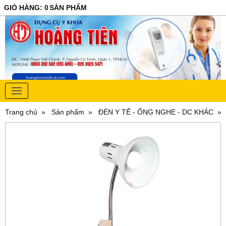
GIỎ HÀNG
:
0
SẢN PHẨM
Trang chủ
Sản phẩm
ĐÈN Y TẾ - ỐNG NGHE - DC KHÁC