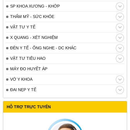
SP KHOA XƯƠNG - KHỚP
THẨM MỸ - SỨC KHỎE
VẬT TƯ Y TẾ
X QUANG - XÉT NGHIỆM
ĐÈN Y TẾ - ỐNG NGHE - DC KHÁC
VẬT TƯ TIÊU HAO
MÁY ĐO HUYẾT ÁP
VỚ Y KHOA
ĐAI NẸP Y TẾ
HỖ TRỢ TRỰC TUYẾN