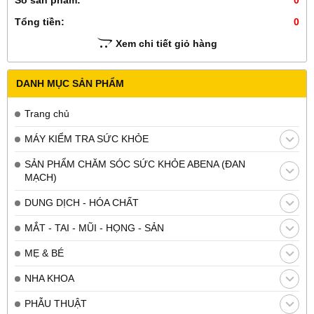
Số sản phẩm:
0
Tổng tiền:
0
Xem chi tiết giỏ hàng
DANH MỤC SẢN PHẨM
Trang chủ
MÁY KIỂM TRA SỨC KHỎE
SẢN PHẨM CHĂM SÓC SỨC KHỎE ABENA (ĐAN
MẠCH)
DUNG DỊCH - HÓA CHẤT
MẮT - TAI - MŨI - HỌNG - SẢN
MẸ & BÉ
NHA KHOA
PHẪU THUẬT