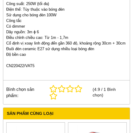
Công suất: 250W (tối đa)
Điện thế: Tùy thuộc vào bóng đèn
Sử dụng cho bóng đèn 100W
Công tắc
Có dimmer
Dây nguồn: 3m ϕ 6
Điều chỉnh chiều cao: Từ 1m - 1,7m
Cổ định vị xoay linh động đến gần 360 độ, khoảng rộng 30cm + 30cm
Đuôi đèn ceramic E27 sử dụng nhiều loại bóng đèn
Độ bền cao
CN220422/VAT5
Bình chọn sản
(
4.9
/
1
Bình
chọn
)
phẩm:
SẢN PHẨM CÙNG LOẠI