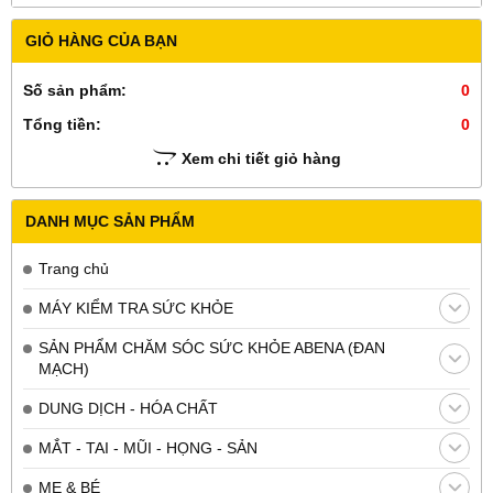
GIỎ HÀNG CỦA BẠN
Số sản phẩm:
0
Tổng tiền:
0
Xem chi tiết giỏ hàng
DANH MỤC SẢN PHẨM
Trang chủ
MÁY KIỂM TRA SỨC KHỎE
SẢN PHẨM CHĂM SÓC SỨC KHỎE ABENA (ĐAN
MẠCH)
DUNG DỊCH - HÓA CHẤT
MẮT - TAI - MŨI - HỌNG - SẢN
MẸ & BÉ