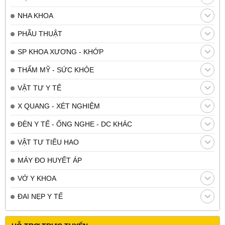
NHA KHOA
PHẪU THUẬT
SP KHOA XƯƠNG - KHỚP
THẨM MỸ - SỨC KHỎE
VẬT TƯ Y TẾ
X QUANG - XÉT NGHIỆM
ĐÈN Y TẾ - ỐNG NGHE - DC KHÁC
VẬT TƯ TIÊU HAO
MÁY ĐO HUYẾT ÁP
VỚ Y KHOA
ĐAI NẸP Y TẾ