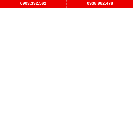
0903.392.562
0938.982.478
Hướng dẫn sử dụng máy đo đường huyết
Accu-Chek Performa
KM
LIÊN KẾT WEBSITE
Hoàng Tiên Medical
QUẢNG CÁO
THỐNG KÊ TRUY CẬP
Đang online
5
Hôm nay
171