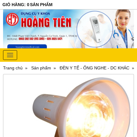
GIỎ HÀNG
:
0
SẢN PHẨM
Trang chủ
Sản phẩm
ĐÈN Y TẾ - ỐNG NGHE - DC KHÁC