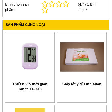
Bình chọn sản
(
4.7
/
1
Bình
chọn
)
phẩm:
SẢN PHẨM CÙNG LOẠI
Thiết bị đo thời gian
Giấy lót y tế Linh Xuân
Tanita TD-413