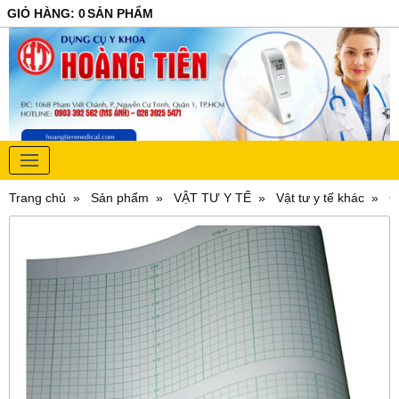
GIỎ HÀNG
:
0
SẢN PHẨM
Trang chủ
Sản phẩm
VẬT TƯ Y TẾ
Vật tư y tế khác
G