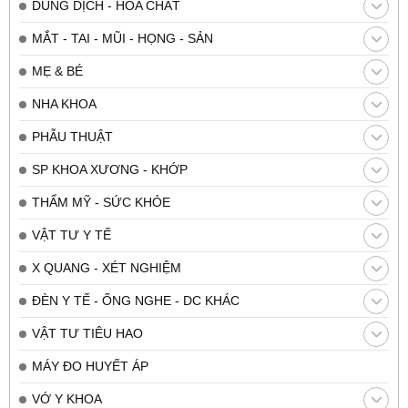
DUNG DỊCH - HÓA CHẤT
MẮT - TAI - MŨI - HỌNG - SẢN
MẸ & BÉ
NHA KHOA
PHẪU THUẬT
SP KHOA XƯƠNG - KHỚP
THẨM MỸ - SỨC KHỎE
VẬT TƯ Y TẾ
X QUANG - XÉT NGHIỆM
ĐÈN Y TẾ - ỐNG NGHE - DC KHÁC
VẬT TƯ TIÊU HAO
MÁY ĐO HUYẾT ÁP
VỚ Y KHOA