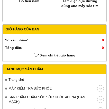
Bô tiểu nam
Tấm điện cực dương
dùng cho máy sốc tim
Welch Allyn Skintact
DF29N
GIỎ HÀNG CỦA BẠN
Số sản phẩm:
0
Tổng tiền:
0
Xem chi tiết giỏ hàng
DANH MỤC SẢN PHẨM
Trang chủ
MÁY KIỂM TRA SỨC KHỎE
SẢN PHẨM CHĂM SÓC SỨC KHỎE ABENA (ĐAN
MẠCH)