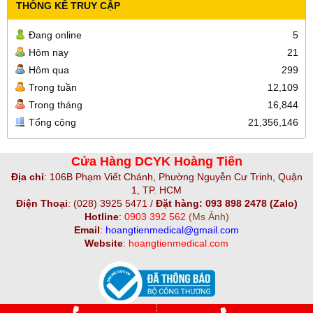
THỐNG KÊ TRUY CẬP
Đang online
5
Hôm nay
21
Hôm qua
299
Trong tuần
12,109
Trong tháng
16,844
Tổng cộng
21,356,146
Cửa Hàng DCYK Hoàng Tiên
Địa chỉ
:
106B Phạm Viết Chánh, Phường Nguyễn Cư Trinh, Quận
1, TP. HCM
Điện Thoại
:
(028) 3925 5471 /
Đặt hàng: 093 898 2478 (Zalo)
Hotline
:
0903 392 562
(Ms Ảnh)
Email
:
hoangtienmedical@gmail.com
Website
:
hoangtienmedical.com