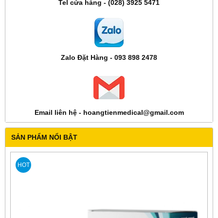
Tel cửa hàng - (028) 3925 5471
Zalo Đặt Hàng - 093 898 2478
Email liên hệ - hoangtienmedical@gmail.com
SẢN PHẨM NỔI BẬT
HOT