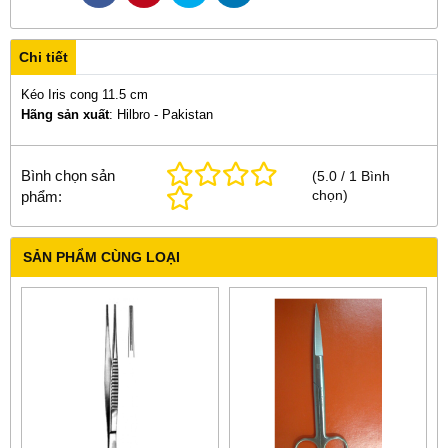
Chi tiết
Kéo Iris cong 11.5 cm
Hãng sản xuất
: Hilbro - Pakistan
Bình chọn sản
(
5.0
/
1
Bình
chọn
)
phẩm:
SẢN PHẨM CÙNG LOẠI