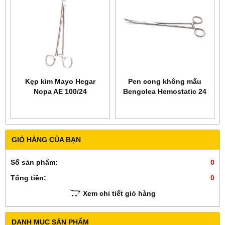
Kẹp kim Mayo Hegar
Pen cong không mấu
Nopa AE 100/24
Bengolea Hemostatic 24
cm Hilbro 14.0301.24
GIỎ HÀNG CỦA BẠN
Số sản phẩm:
0
Tổng tiền:
0
Xem chi tiết giỏ hàng
DANH MỤC SẢN PHẨM