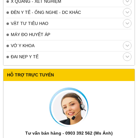
X QUANG - XÉT NGHIỆM
ĐÈN Y TẾ - ỐNG NGHE - DC KHÁC
VẬT TƯ TIÊU HAO
MÁY ĐO HUYẾT ÁP
VỚ Y KHOA
ĐAI NẸP Y TẾ
HỖ TRỢ TRỰC TUYẾN
Tư vấn bán hàng - 0903 392 562 (Ms Ảnh)