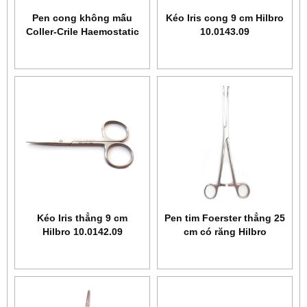
Pen cong không mấu
Kéo Iris cong 9 cm Hilbro
Coller-Crile Haemostatic
10.0143.09
14 cm Hilbro 14.0121.14
Kéo Iris thẳng 9 cm
Pen tim Foerster thẳng 25
Hilbro 10.0142.09
cm có răng Hilbro
16.0082.25