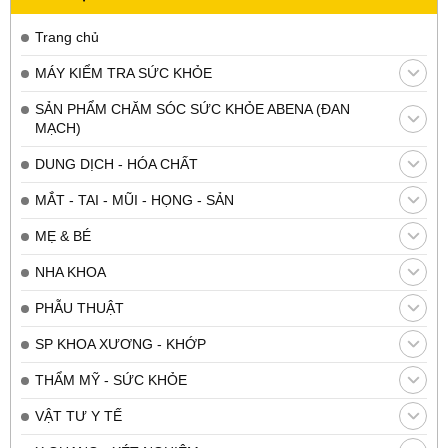
Trang chủ
MÁY KIỂM TRA SỨC KHỎE
SẢN PHẨM CHĂM SÓC SỨC KHỎE ABENA (ĐAN
MẠCH)
DUNG DỊCH - HÓA CHẤT
MẮT - TAI - MŨI - HỌNG - SẢN
MẸ & BÉ
NHA KHOA
PHẪU THUẬT
SP KHOA XƯƠNG - KHỚP
THẨM MỸ - SỨC KHỎE
VẬT TƯ Y TẾ