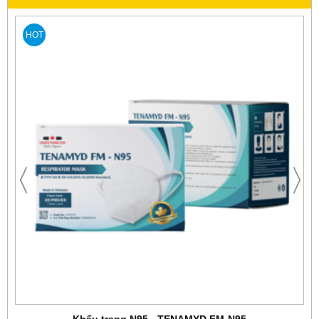
HOT
Khẩu trang N95 - TENAMYD FM-N95