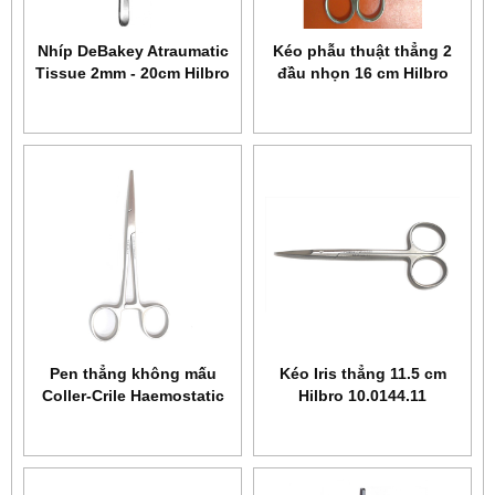
Nhíp DeBakey Atraumatic
Kéo phẫu thuật thẳng 2
Tissue 2mm - 20cm Hilbro
đầu nhọn 16 cm Hilbro
34.0036.20
10.0014.16
Pen thẳng không mấu
Kéo Iris thẳng 11.5 cm
Coller-Crile Haemostatic
Hilbro 10.0144.11
14 cm Hilbro 14.0120.14