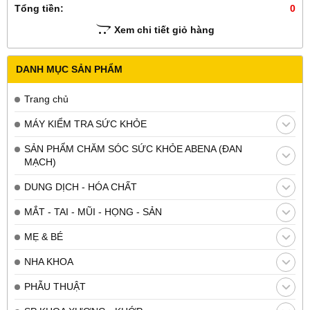
Tổng tiền:
0
Xem chi tiết giỏ hàng
DANH MỤC SẢN PHẨM
Trang chủ
MÁY KIỂM TRA SỨC KHỎE
SẢN PHẨM CHĂM SÓC SỨC KHỎE ABENA (ĐAN
MẠCH)
DUNG DỊCH - HÓA CHẤT
MẮT - TAI - MŨI - HỌNG - SẢN
MẸ & BÉ
NHA KHOA
PHẪU THUẬT