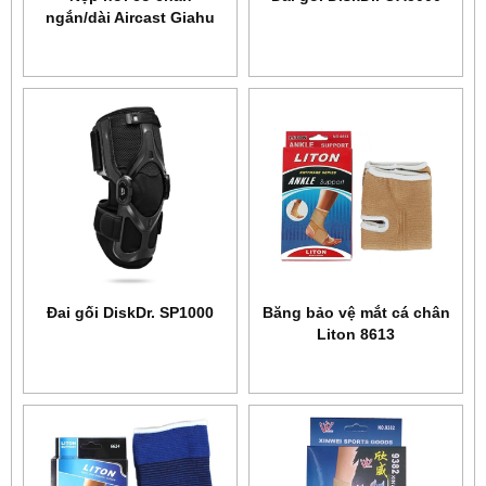
ngắn/dài Aircast Giahu
Đai gối DiskDr. SP1000
Băng bảo vệ mắt cá chân
Liton 8613