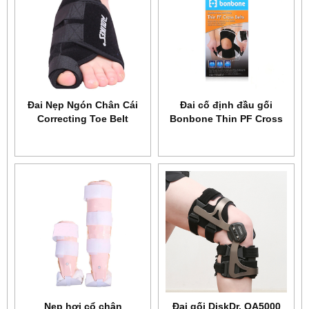
Đai Nẹp Ngón Chân Cái
Đai cố định đầu gối
Correcting Toe Belt
Bonbone Thin PF Cross
AOLIKES YE-1051
Belt
Nẹp hơi cổ chân
Đai gối DiskDr. OA5000