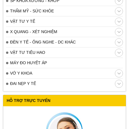
SP KHOA XƯƠNG - KHỚP
THẨM MỸ - SỨC KHỎE
VẬT TƯ Y TẾ
X QUANG - XÉT NGHIỆM
ĐÈN Y TẾ - ỐNG NGHE - DC KHÁC
VẬT TƯ TIÊU HAO
MÁY ĐO HUYẾT ÁP
VỚ Y KHOA
ĐAI NẸP Y TẾ
HỖ TRỢ TRỰC TUYẾN