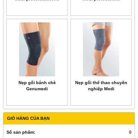
insole
Nẹp gối bánh chè
Nẹp gối thể thao chuyên
Genumedi
nghiệp Medi
protect.Genu
GIỎ HÀNG CỦA BẠN
Số sản phẩm:
0