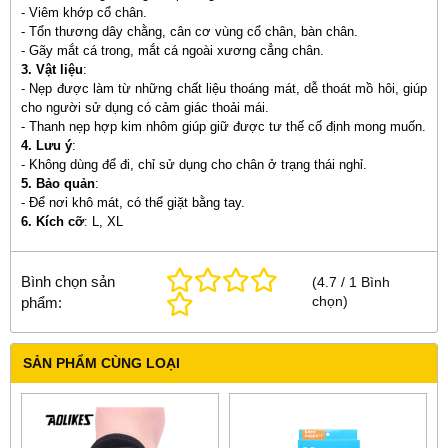
- Viêm khớp cổ chân.
- Tổn thương dây chằng, cân cơ vùng cổ chân, bàn chân.
- Gãy mắt cá trong, mắt cá ngoài xương cẳng chân.
3. Vật liệu
:
- Nẹp được làm từ những chất liệu thoáng mát, dễ thoát mồ hôi, giúp
cho người sử dụng có cảm giác thoải mái.
- Thanh nẹp hợp kim nhôm giúp giữ được tư thế cố định mong muốn.
4. Lưu ý
:
- Không dùng để đi, chỉ sử dụng cho chân ở trạng thái nghỉ.
5. Bảo quản
:
- Để nơi khô mát, có thể giặt bằng tay.
6. Kích cỡ
: L, XL
Bình chọn sản
(
4.7
/
1
Bình
chọn
)
phẩm:
SẢN PHẨM CÙNG LOẠI