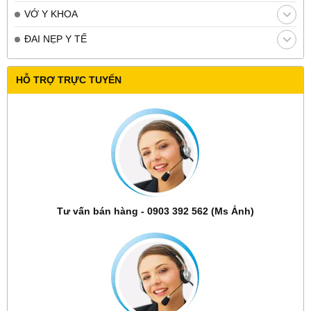
VỚ Y KHOA
ĐAI NẸP Y TẾ
HỖ TRỢ TRỰC TUYẾN
Tư vấn bán hàng - 0903 392 562 (Ms Ảnh)