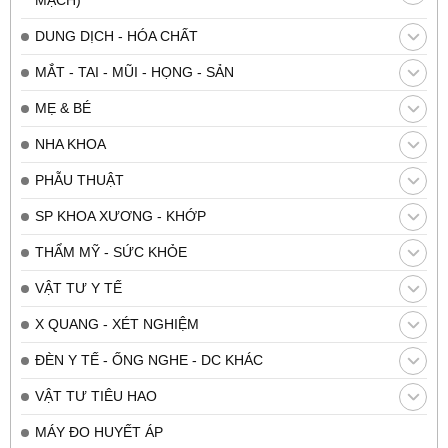
MẠCH)
DUNG DỊCH - HÓA CHẤT
MẮT - TAI - MŨI - HỌNG - SẢN
MẸ & BÉ
NHA KHOA
PHẪU THUẬT
SP KHOA XƯƠNG - KHỚP
THẨM MỸ - SỨC KHỎE
VẬT TƯ Y TẾ
X QUANG - XÉT NGHIỆM
ĐÈN Y TẾ - ỐNG NGHE - DC KHÁC
VẬT TƯ TIÊU HAO
MÁY ĐO HUYẾT ÁP