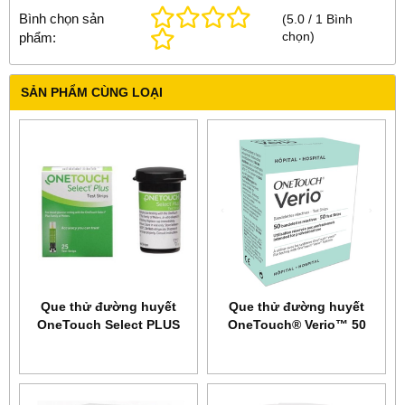
Bình chọn sản
(
5.0
/
1
Bình
chọn
)
phẩm:
SẢN PHẨM CÙNG LOẠI
Que thử đường huyết
Que thử đường huyết
OneTouch Select PLUS
OneTouch® Verio™ 50
25