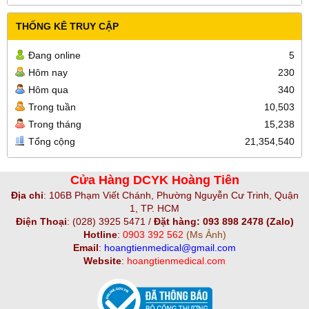
THỐNG KÊ TRUY CẬP
Đang online
5
Hôm nay
230
Hôm qua
340
Trong tuần
10,503
Trong tháng
15,238
Tổng cộng
21,354,540
Cửa Hàng DCYK Hoàng Tiên
Địa chỉ
:
106B Phạm Viết Chánh, Phường Nguyễn Cư Trinh, Quận
1, TP. HCM
Điện Thoại
:
(028) 3925 5471 /
Đặt hàng: 093 898 2478 (Zalo)
Hotline
:
0903 392 562
(Ms Ảnh)
Email
:
hoangtienmedical@gmail.com
Website
:
hoangtienmedical.com