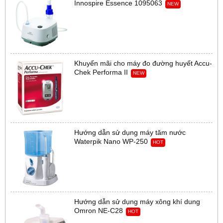
Innospire Essence 1095063
NEW
Khuyến mãi cho máy đo đường huyết Accu-
Chek Performa II
NEW
Hướng dẫn sử dụng máy tăm nước
Waterpik Nano WP-250
HOT
Hướng dẫn sử dụng máy xông khí dung
Omron NE-C28
HOT