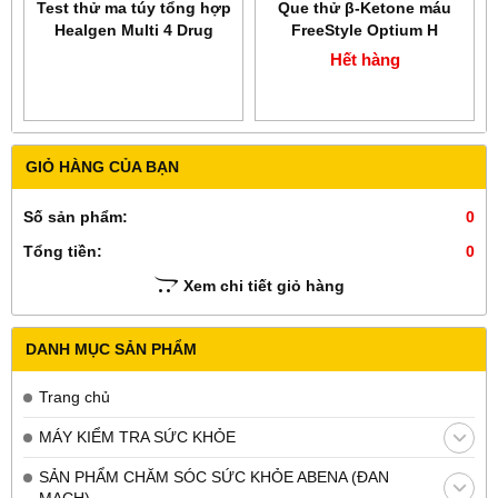
Test thử ma túy tổng hợp
Que thử β-Ketone máu
Healgen Multi 4 Drug
FreeStyle Optium H
Hết hàng
GIỎ HÀNG CỦA BẠN
Số sản phẩm:
0
Tổng tiền:
0
Xem chi tiết giỏ hàng
DANH MỤC SẢN PHẨM
Trang chủ
MÁY KIỂM TRA SỨC KHỎE
SẢN PHẨM CHĂM SÓC SỨC KHỎE ABENA (ĐAN