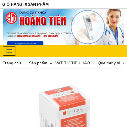
GIỎ HÀNG
:
0
SẢN PHẨM
Trang chủ
Sản phẩm
VẬT TƯ TIÊU HAO
Que thử y tế