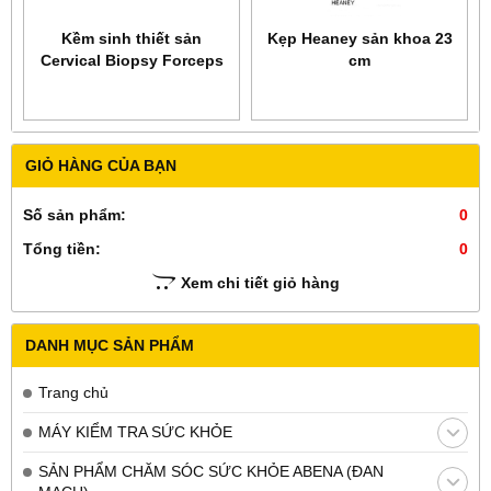
Kềm sinh thiết sản
Kẹp Heaney sản khoa 23
Cervical Biopsy Forceps
cm
GIỎ HÀNG CỦA BẠN
Số sản phẩm:
0
Tổng tiền:
0
Xem chi tiết giỏ hàng
DANH MỤC SẢN PHẨM
Trang chủ
MÁY KIỂM TRA SỨC KHỎE
SẢN PHẨM CHĂM SÓC SỨC KHỎE ABENA (ĐAN