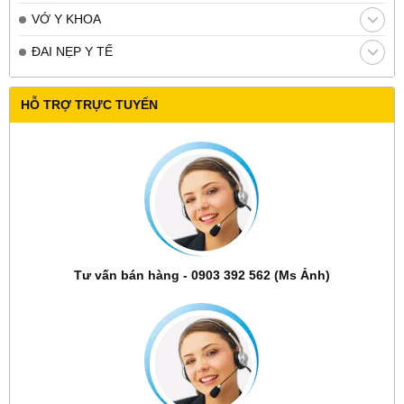
VỚ Y KHOA
ĐAI NẸP Y TẾ
HỖ TRỢ TRỰC TUYẾN
Tư vấn bán hàng - 0903 392 562 (Ms Ảnh)