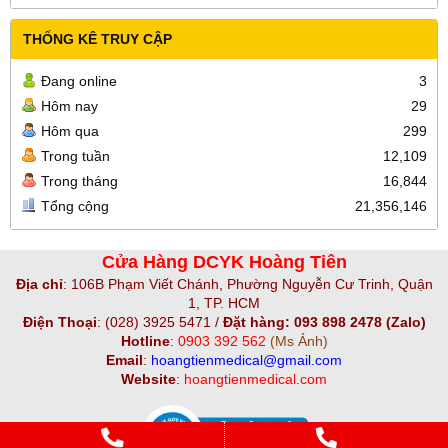
THỐNG KÊ TRUY CẬP
Đang online
3
Hôm nay
29
Hôm qua
299
Trong tuần
12,109
Trong tháng
16,844
Tổng cộng
21,356,146
Cửa Hàng DCYK Hoàng Tiên
Địa chỉ
:
106B Phạm Viết Chánh, Phường Nguyễn Cư Trinh, Quận
1, TP. HCM
Điện Thoại
:
(028) 3925 5471 /
Đặt hàng: 093 898 2478 (Zalo)
Hotline
:
0903 392 562
(Ms Ảnh)
Email
:
hoangtienmedical@gmail.com
Website
:
hoangtienmedical.com