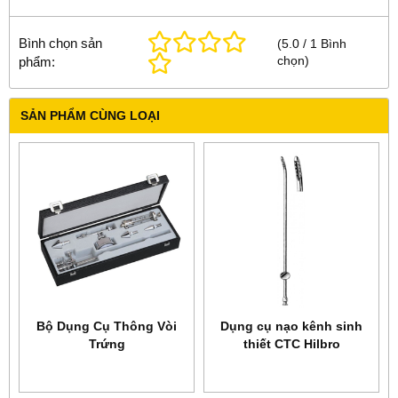
Bình chọn sản
(
5.0
/
1
Bình
chọn
)
phẩm:
SẢN PHẨM CÙNG LOẠI
Bộ Dụng Cụ Thông Vòi
Dụng cụ nạo kênh sinh
Trứng
thiết CTC Hilbro