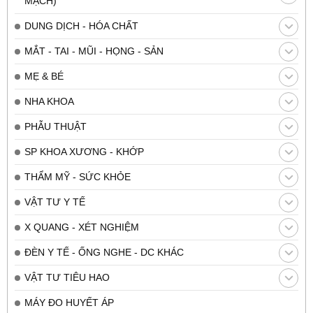
MẠCH)
DUNG DỊCH - HÓA CHẤT
MẮT - TAI - MŨI - HỌNG - SẢN
MẸ & BÉ
NHA KHOA
PHẪU THUẬT
SP KHOA XƯƠNG - KHỚP
THẨM MỸ - SỨC KHỎE
VẬT TƯ Y TẾ
X QUANG - XÉT NGHIỆM
ĐÈN Y TẾ - ỐNG NGHE - DC KHÁC
VẬT TƯ TIÊU HAO
MÁY ĐO HUYẾT ÁP