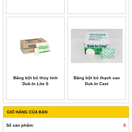
Băng bột bó thủy tinh
Băng bột bó thạch cao
Duk-In Lite S
Duk-In Cast
GIỎ HÀNG CỦA BẠN
Số sản phẩm:
0