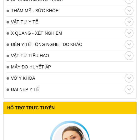
THẨM MỸ - SỨC KHỎE
VẬT TƯ Y TẾ
X QUANG - XÉT NGHIỆM
ĐÈN Y TẾ - ỐNG NGHE - DC KHÁC
VẬT TƯ TIÊU HAO
MÁY ĐO HUYẾT ÁP
VỚ Y KHOA
ĐAI NẸP Y TẾ
HỖ TRỢ TRỰC TUYẾN