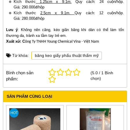
Kích thước
1.25cm x 9.1m.
Quy cách: 24 cuộn/hộp.
Giá: 290.000đ/hộp
Kích thước
2.5cm x 9.1m.
Quy cách: 12 cuộn/hộp.
Giá: 280.000đ/hộp
Lưu ý
:
Không nên căng, kéo giãn băng khi dán có thể làm tổn
thương da, tránh xa tầm tay trẻ em.
Xuất xứ: C
ông Ty
TNHH
Young Chemical Vina - Việt Nam
Từ khóa:
băng keo giấy phẩu thuật thẩm mỹ
Bình chọn sản
(
5.0
/
1
Bình
chọn
)
phẩm:
SẢN PHẨM CÙNG LOẠI
HOT