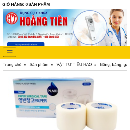
GIỎ HÀNG
:
0
SẢN PHẨM
Trang chủ
Sản phẩm
VẬT TƯ TIÊU HAO
Bông, băng, gạ