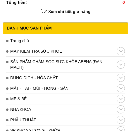
Tổng tiền:
0
Xem chi tiết giỏ hàng
DANH MỤC SẢN PHẨM
Trang chủ
MÁY KIỂM TRA SỨC KHỎE
SẢN PHẨM CHĂM SÓC SỨC KHỎE ABENA (ĐAN
MẠCH)
DUNG DỊCH - HÓA CHẤT
MẮT - TAI - MŨI - HỌNG - SẢN
MẸ & BÉ
NHA KHOA
PHẪU THUẬT
SP KHOA XƯƠNG - KHỚP