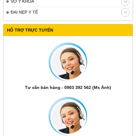
VỚ Y KHOA
ĐAI NẸP Y TẾ
HỖ TRỢ TRỰC TUYẾN
Tư vấn bán hàng - 0903 392 562 (Ms Ảnh)