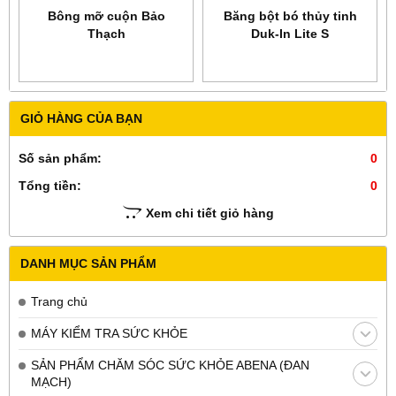
Bông mỡ cuộn Bảo
Băng bột bó thủy tinh
Thạch
Duk-In Lite S
GIỎ HÀNG CỦA BẠN
Số sản phẩm:
0
Tổng tiền:
0
Xem chi tiết giỏ hàng
DANH MỤC SẢN PHẨM
Trang chủ
MÁY KIỂM TRA SỨC KHỎE
SẢN PHẨM CHĂM SÓC SỨC KHỎE ABENA (ĐAN
MẠCH)