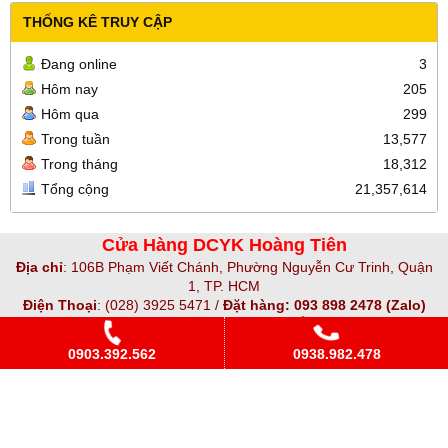
THỐNG KÊ TRUY CẬP
Đang online
3
Hôm nay
205
Hôm qua
299
Trong tuần
13,577
Trong tháng
18,312
Tổng cộng
21,357,614
Cửa Hàng DCYK Hoàng Tiên
Địa chỉ
:
106B Phạm Viết Chánh, Phường Nguyễn Cư Trinh, Quận
1, TP. HCM
Điện Thoại
:
(028) 3925 5471 /
Đặt hàng: 093 898 2478 (Zalo)
Hotline
:
0903 392 562
(Ms Ảnh)
Email
:
hoangtienmedical@gmail.com
0903.392.562
0938.982.478
Website
:
hoangtienmedical.com