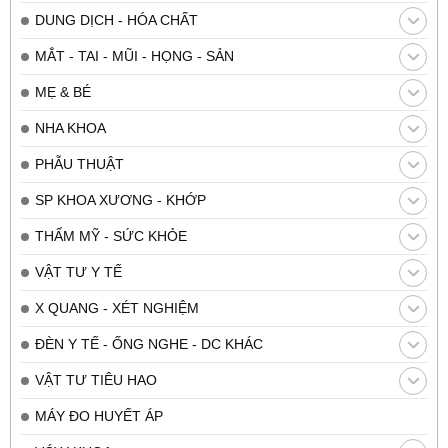
DUNG DỊCH - HÓA CHẤT
MẮT - TAI - MŨI - HỌNG - SẢN
MẸ & BÉ
NHA KHOA
PHẪU THUẬT
SP KHOA XƯƠNG - KHỚP
THẨM MỸ - SỨC KHỎE
VẬT TƯ Y TẾ
X QUANG - XÉT NGHIỆM
ĐÈN Y TẾ - ỐNG NGHE - DC KHÁC
VẬT TƯ TIÊU HAO
MÁY ĐO HUYẾT ÁP