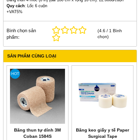
Quy cách
: Lốc 6 cuộn
+VAT5%
Bình chọn sản
(
4.6
/
1
Bình
chọn
)
phẩm:
SẢN PHẨM CÙNG LOẠI
HOT
Băng thun tự dính 3M
Băng keo giấy y tế Paper
Coban 1584S
Surgical Tape