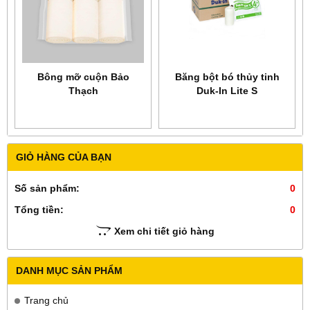
Bông mỡ cuộn Bảo
Băng bột bó thủy tinh
Thạch
Duk-In Lite S
GIỎ HÀNG CỦA BẠN
Số sản phẩm:
0
Tổng tiền:
0
Xem chi tiết giỏ hàng
DANH MỤC SẢN PHẨM
Trang chủ