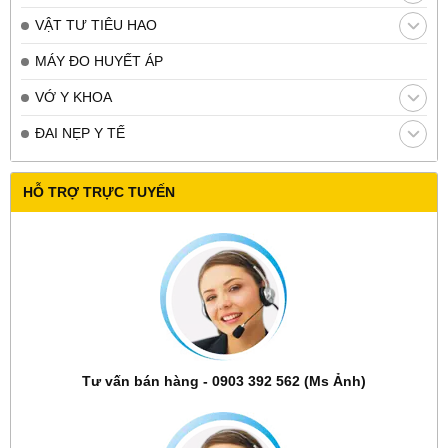
VẬT TƯ TIÊU HAO
MÁY ĐO HUYẾT ÁP
VỚ Y KHOA
ĐAI NẸP Y TẾ
HỖ TRỢ TRỰC TUYẾN
Tư vấn bán hàng - 0903 392 562 (Ms Ảnh)