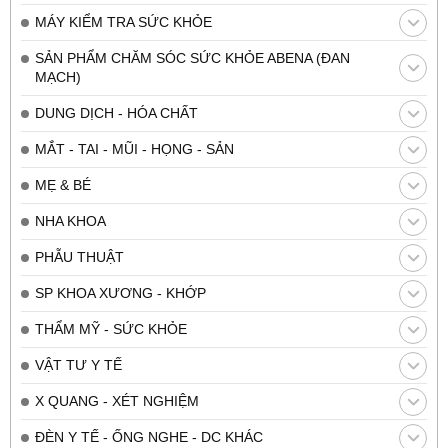
MÁY KIỂM TRA SỨC KHỎE
SẢN PHẨM CHĂM SÓC SỨC KHỎE ABENA (ĐAN
MẠCH)
DUNG DỊCH - HÓA CHẤT
MẮT - TAI - MŨI - HỌNG - SẢN
MẸ & BÉ
NHA KHOA
PHẪU THUẬT
SP KHOA XƯƠNG - KHỚP
THẨM MỸ - SỨC KHỎE
VẬT TƯ Y TẾ
X QUANG - XÉT NGHIỆM
ĐÈN Y TẾ - ỐNG NGHE - DC KHÁC