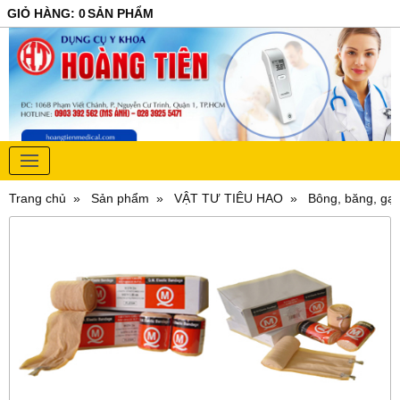
GIỎ HÀNG
:
0
SẢN PHẨM
Trang chủ
Sản phẩm
VẬT TƯ TIÊU HAO
Bông, băng, gạ