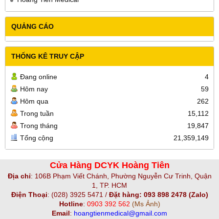
QUẢNG CÁO
THỐNG KÊ TRUY CẬP
Đang online
4
Hôm nay
59
Hôm qua
262
Trong tuần
15,112
Trong tháng
19,847
Tổng cộng
21,359,149
Cửa Hàng DCYK Hoàng Tiên
Địa chỉ
:
106B Phạm Viết Chánh, Phường Nguyễn Cư Trinh, Quận
1, TP. HCM
Điện Thoại
:
(028) 3925 5471 /
Đặt hàng: 093 898 2478 (Zalo)
Hotline
:
0903 392 562
(Ms Ảnh)
Email
:
hoangtienmedical@gmail.com