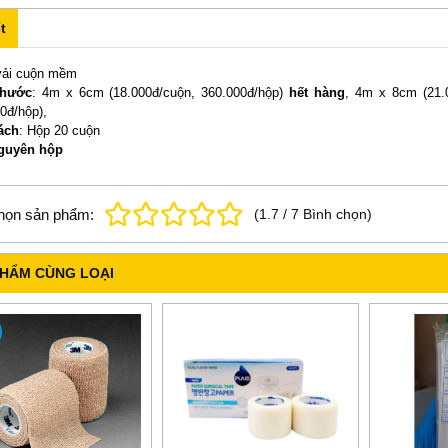
t
vải cuộn mềm
thước
: 4m x 6cm (18.000đ/cuộn, 360.000đ/hộp)
hết hàng
, 4m x 8cm (21.
0đ/hộp),
ách
: Hộp 20 cuộn
guyên hộp
họn sản phẩm:
(
1.7
/
7
Bình chọn
)
PHẨM CÙNG LOẠI