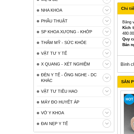
Chi tiế
NHA KHOA
PHẪU THUẬT
Băng 
Kích 
SP KHOA XƯƠNG - KHỚP
480.00
Quy c
THẨM MỸ - SỨC KHỎE
Bán n
VẬT TƯ Y TẾ
X QUANG - XÉT NGHIỆM
Bình c
ĐÈN Y TẾ - ỐNG NGHE - DC
KHÁC
SẢN 
VẬT TƯ TIÊU HAO
HOT
MÁY ĐO HUYẾT ÁP
VỚ Y KHOA
ĐAI NẸP Y TẾ