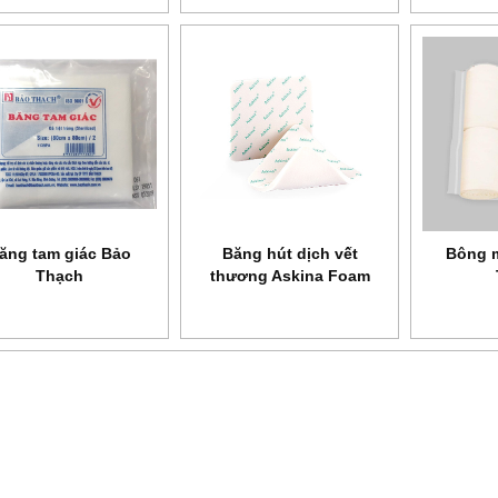
ăng tam giác Bảo
Băng hút dịch vết
Bông 
Thạch
thương Askina Foam