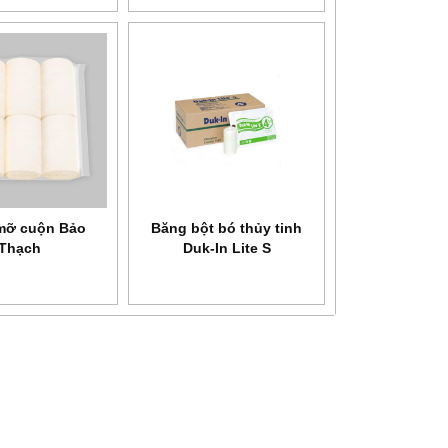
mỡ cuộn Bảo
Băng bột bó thủy tinh
Thạch
Duk-In Lite S
NEW