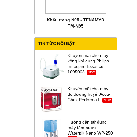
 CHĂM SÓC MẸ BẦU
Khẩu trang N95 - TENAMYD
Bộ trang phụ
 Abena Đan Mạch
FM-N95
Thời Th
TIN TỨC NỔI BẬT
Khuyến mãi cho máy
xông khí dung Philips
Innospire Essence
1095063
NEW
Khuyến mãi cho máy
đo đường huyết Accu-
Chek Performa II
NEW
Hướng dẫn sử dụng
máy tăm nước
Waterpik Nano WP-250