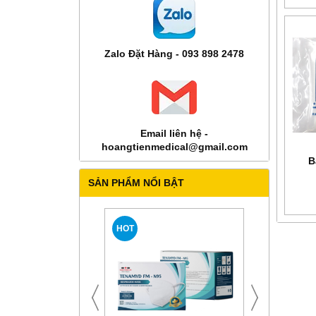
Zalo Đặt Hàng - 093 898 2478
Email liên hệ -
hoangtienmedical@gmail.com
B
SẢN PHẨM NỔI BẬT
HOT