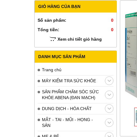
GIỎ HÀNG CỦA BẠN
Số sản phẩm:
0
Tổng tiền:
0
Xem chi tiết giỏ hàng
DANH MỤC SẢN PHẨM
Trang chủ
MÁY KIỂM TRA SỨC KHỎE
SẢN PHẨM CHĂM SÓC SỨC
KHỎE ABENA (ĐAN MẠCH)
DUNG DỊCH - HÓA CHẤT
MẮT - TAI - MŨI - HỌNG -
SẢN
MẸ & BÉ