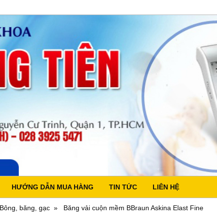
HƯỚNG DẪN MUA HÀNG
TIN TỨC
LIÊN HỆ
Bông, băng, gạc
Băng vải cuộn mềm BBraun Askina Elast Fine