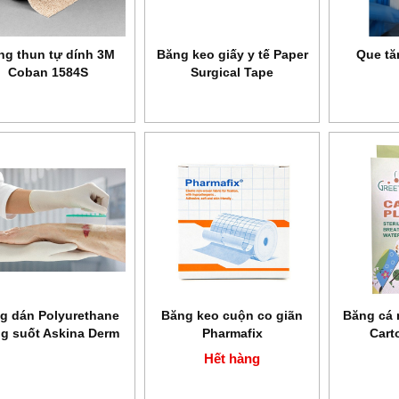
ng thun tự dính 3M
Băng keo giấy y tế Paper
Que tă
Coban 1584S
Surgical Tape
g dán Polyurethane
Băng keo cuộn co giãn
Băng cá 
ng suốt Askina Derm
Pharmafix
Cart
Hết hàng