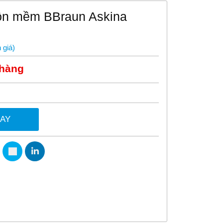
ộn mềm BBraun Askina
 giá
)
 hàng
GAY