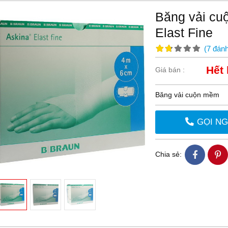
Băng vải cu
Elast Fine
(
7
đánh
Hết
Giá bán :
Băng vải cuộn mềm
GỌI N
Chia sẻ: