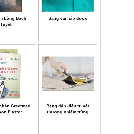
m bông Bạch
Săng vải hấp được
Tuyết
nhân Greetmed
Băng dán điều trị vết
oon Plaster
thương nhiễm trùng
Askina Calgitrol Ag