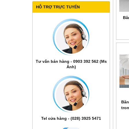
HỖ TRỢ TRỰC TUYẾN
Bă
Tư vấn bán hàng - 0903 392 562 (Ms
Ảnh)
Băn
tro
Tel cửa hàng - (028) 3925 5471