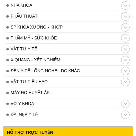
NHA KHOA
PHẪU THUẬT
SP KHOA XƯƠNG - KHỚP
THẨM MỸ - SỨC KHỎE
VẬT TƯ Y TẾ
X QUANG - XÉT NGHIỆM
ĐÈN Y TẾ - ỐNG NGHE - DC KHÁC
VẬT TƯ TIÊU HAO
MÁY ĐO HUYẾT ÁP
VỚ Y KHOA
ĐAI NẸP Y TẾ
HỖ TRỢ TRỰC TUYẾN