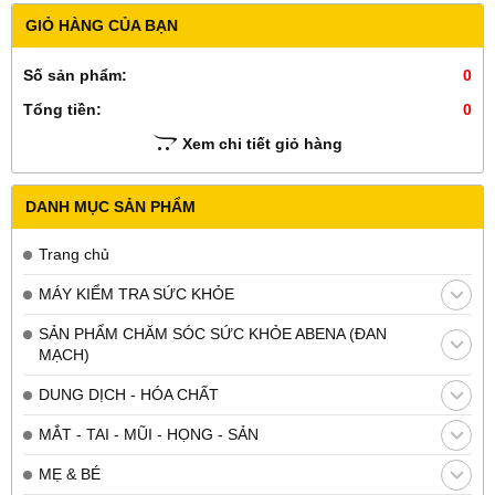
GIỎ HÀNG CỦA BẠN
Số sản phẩm:
0
Tổng tiền:
0
Xem chi tiết giỏ hàng
DANH MỤC SẢN PHẨM
Trang chủ
MÁY KIỂM TRA SỨC KHỎE
SẢN PHẨM CHĂM SÓC SỨC KHỎE ABENA (ĐAN
MẠCH)
DUNG DỊCH - HÓA CHẤT
MẮT - TAI - MŨI - HỌNG - SẢN
MẸ & BÉ