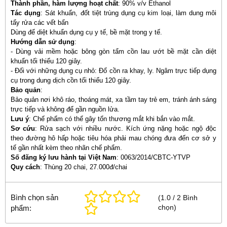
Thành phần, hàm lượng hoạt chất
: 90% v/v Ethanol
Tác dụng
: Sát khuẩn, đốt tiệt trùng dụng cụ kim loại, làm dung môi
tẩy rửa các vết bẩn
Dùng để diệt khuẩn dụng cụ y tế, bề mặt trong y tế.
Hướng dẫn sử dụng
:
- Dùng vải mềm hoặc bông gòn tẩm cồn lau ướt bề mặt cần diệt
khuẩn tối thiểu 120 giây.
- Đối với những dụng cụ nhỏ: Đổ cồn ra khay, ly. Ngâm trực tiếp dụng
cụ trong dung dịch cồn tối thiểu 120 giây.
Bảo quản
:
Bảo quản nơi khô ráo, thoáng mát, xa tầm tay trẻ em, tránh ánh sáng
trực tiếp và không để gần nguồn lửa.
Lưu ý
: Chế phẩm có thể gây tổn thương mắt khi bắn vào mắt.
Sơ cứu
: Rửa sạch với nhiều nước. Kích ứng nặng hoặc ngộ độc
theo đường hô hấp hoặc tiêu hóa phải mau chóng đưa đến cơ sở y
tế gần nhất kèm theo nhãn chế phẩm.
Số đăng ký lưu hành tại Việt Nam
: 0063/2014/CBTC-YTVP
Quy cách
: Thùng 20 chai, 27.000đ/chai
Bình chọn sản
(
1.0
/
2
Bình
chọn
)
phẩm: