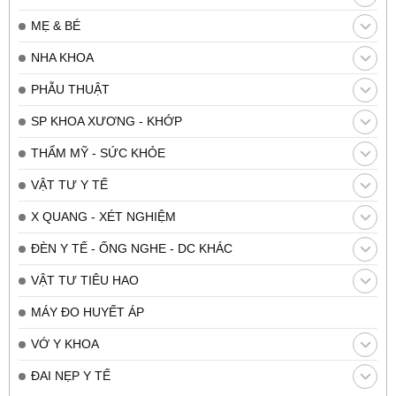
MẸ & BÉ
NHA KHOA
PHẪU THUẬT
SP KHOA XƯƠNG - KHỚP
THẨM MỸ - SỨC KHỎE
VẬT TƯ Y TẾ
X QUANG - XÉT NGHIỆM
ĐÈN Y TẾ - ỐNG NGHE - DC KHÁC
VẬT TƯ TIÊU HAO
MÁY ĐO HUYẾT ÁP
VỚ Y KHOA
ĐAI NẸP Y TẾ