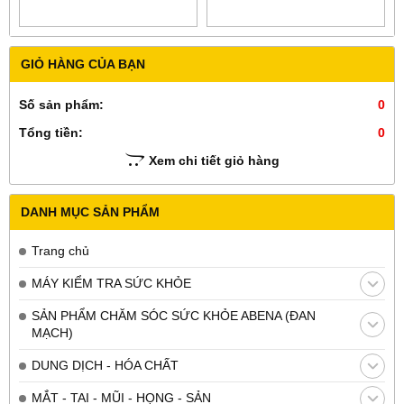
GIỎ HÀNG CỦA BẠN
Số sản phẩm:
0
Tổng tiền:
0
Xem chi tiết giỏ hàng
DANH MỤC SẢN PHẨM
Trang chủ
MÁY KIỂM TRA SỨC KHỎE
SẢN PHẨM CHĂM SÓC SỨC KHỎE ABENA (ĐAN
MẠCH)
DUNG DỊCH - HÓA CHẤT
MẮT - TAI - MŨI - HỌNG - SẢN