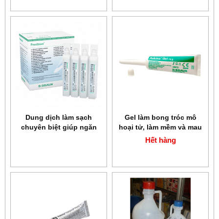
ml
Dung dịch làm sạch
Gel làm bong tróc mô
chuyên biệt giúp ngăn
hoại tử, làm mềm và mau
ngừa và loại bỏ nhiễm
lành vết thương Askina
Hết hàng
khuẩn Prontosan
Gel 15 gr