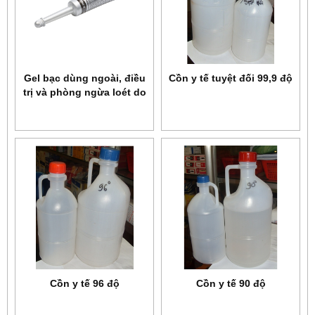
Gel bạc dùng ngoài, điều
Cồn y tế tuyệt đối 99,9 độ
trị và phòng ngừa loét do
tì đè, nhiễm trùng Askina
Calgitrol Paste 15 gr
Cồn y tế 96 độ
Cồn y tế 90 độ