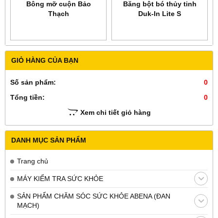
Bông mỡ cuộn Bảo
Băng bột bó thủy tinh
Thạch
Duk-In Lite S
GIỎ HÀNG CỦA BẠN
Số sản phẩm:
0
Tổng tiền:
0
Xem chi tiết giỏ hàng
DANH MỤC SẢN PHẨM
Trang chủ
MÁY KIỂM TRA SỨC KHỎE
SẢN PHẨM CHĂM SÓC SỨC KHỎE ABENA (ĐAN
MẠCH)