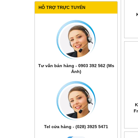
HỖ TRỢ TRỰC TUYẾN
Tư vấn bán hàng - 0903 392 562 (Ms
Ảnh)
K
F
Tel cửa hàng - (028) 3925 5471