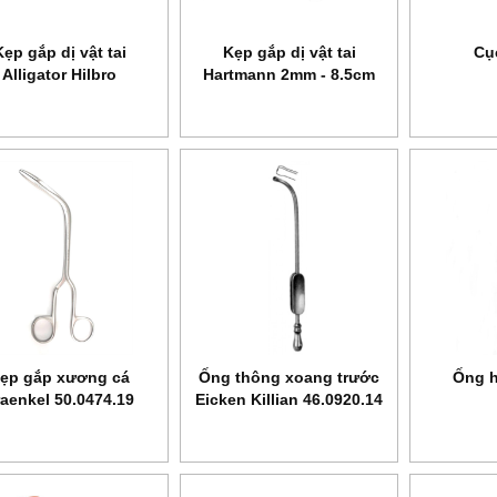
Kẹp gắp dị vật tai
Kẹp gắp dị vật tai
Cụ
Alligator Hilbro
Hartmann 2mm - 8.5cm
44.0120.06
Hilbro 44.0182.20
ẹp gắp xương cá
Ống thông xoang trước
Ống h
raenkel 50.0474.19
Eicken Killian 46.0920.14