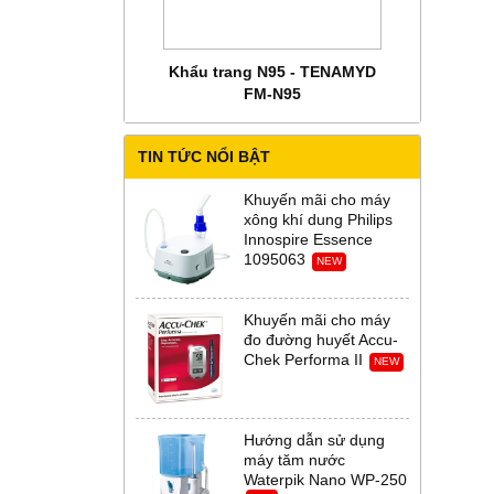
 CHĂM SÓC MẸ BẦU
Khẩu trang N95 - TENAMYD
Bộ trang phụ
 Abena Đan Mạch
FM-N95
Thời Th
TIN TỨC NỔI BẬT
Khuyến mãi cho máy
xông khí dung Philips
Innospire Essence
1095063
NEW
Khuyến mãi cho máy
đo đường huyết Accu-
Chek Performa II
NEW
Hướng dẫn sử dụng
máy tăm nước
Waterpik Nano WP-250