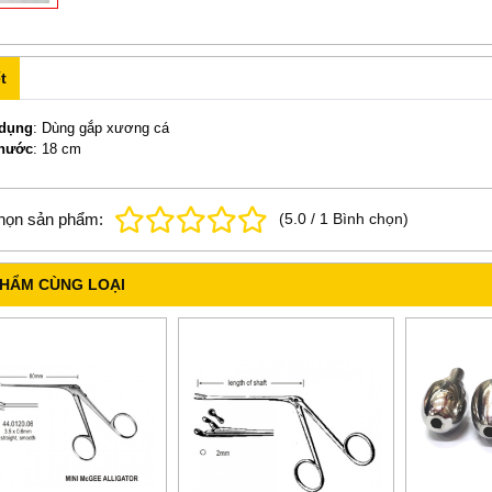
t
dụng
: Dùng gắp xương cá
thước
: 18 cm
họn sản phẩm:
(
5.0
/
1
Bình chọn
)
PHẨM CÙNG LOẠI