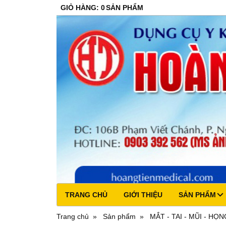
GIỎ HÀNG
:
0
SẢN PHẨM
TRANG CHỦ
GIỚI THIỆU
SẢN PHẨM
Trang chủ
Sản phẩm
MẮT - TAI - MŨI - HỌN