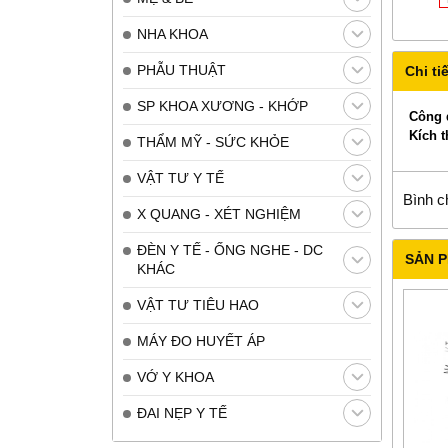
NHA KHOA
PHẪU THUẬT
Chi tiế
SP KHOA XƯƠNG - KHỚP
Công 
Kích 
THẨM MỸ - SỨC KHỎE
VẬT TƯ Y TẾ
Bình c
X QUANG - XÉT NGHIỆM
ĐÈN Y TẾ - ỐNG NGHE - DC
SẢN 
KHÁC
VẬT TƯ TIÊU HAO
MÁY ĐO HUYẾT ÁP
VỚ Y KHOA
ĐAI NẸP Y TẾ