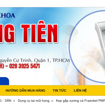
HƯỚNG DẪN MUA HÀNG
TIN TỨC
LIÊN HỆ
G - SẢN
Dụng cụ tai mũi họng
Kẹp gắp xương cá Fraenkel PM