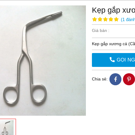
Kẹp gắp xươ
(
1
đánh
Giá bán :
Kẹp gắp xương cá (Cầ
GỌI N
Chia sẻ: