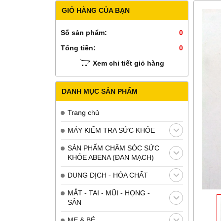
GIỎ HÀNG CỦA BẠN
Số sản phẩm:
0
Tổng tiền:
0
Xem chi tiết giỏ hàng
DANH MỤC SẢN PHẨM
Trang chủ
MÁY KIỂM TRA SỨC KHỎE
SẢN PHẨM CHĂM SÓC SỨC
KHỎE ABENA (ĐAN MẠCH)
DUNG DỊCH - HÓA CHẤT
MẮT - TAI - MŨI - HỌNG -
SẢN
MẸ & BÉ