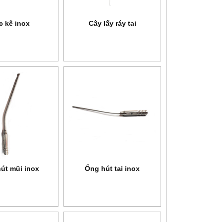
c kê inox
Cây lấy ráy tai
út mũi inox
Ống hút tai inox