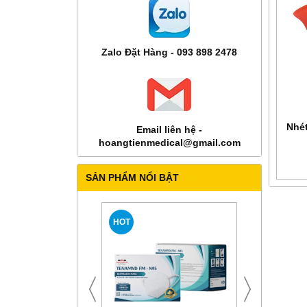
Zalo Đặt Hàng - 093 898 2478
Nhét
Email liên hệ -
hoangtienmedical@gmail.com
SẢN PHẨM NỔI BẬT
HOT