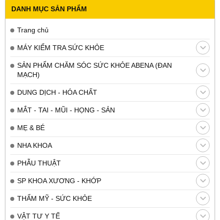
DANH MỤC SẢN PHẨM
Trang chủ
MÁY KIỂM TRA SỨC KHỎE
SẢN PHẨM CHĂM SÓC SỨC KHỎE ABENA (ĐAN
MẠCH)
DUNG DỊCH - HÓA CHẤT
MẮT - TAI - MŨI - HỌNG - SẢN
MẸ & BÉ
NHA KHOA
PHẪU THUẬT
SP KHOA XƯƠNG - KHỚP
THẨM MỸ - SỨC KHỎE
VẬT TƯ Y TẾ