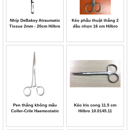
Nhíp DeBakey Atraumatic
Kéo phẫu thuật thẳng 2
Tissue 2mm - 20cm Hilbro
đầu nhọn 16 cm Hilbro
34.0036.20
10.0014.16
Pen thẳng không mấu
Kéo Iris cong 11.5 cm
Coller-Crile Haemostatic
Hilbro 10.0145.11
14 cm Hilbro 14.0120.14