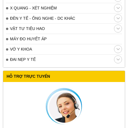
X QUANG - XÉT NGHIỆM
ĐÈN Y TẾ - ỐNG NGHE - DC KHÁC
VẬT TƯ TIÊU HAO
MÁY ĐO HUYẾT ÁP
VỚ Y KHOA
ĐAI NẸP Y TẾ
HỖ TRỢ TRỰC TUYẾN