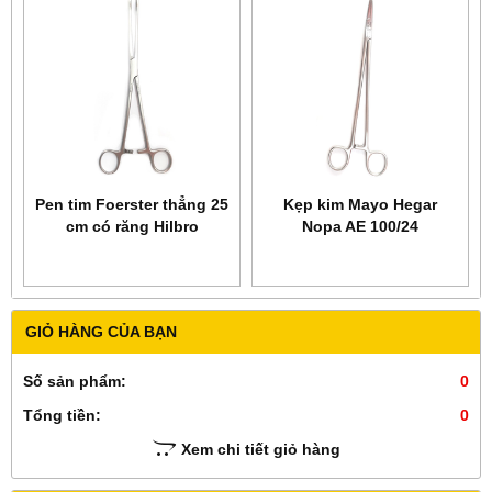
Pen tim Foerster thẳng 25
Kẹp kim Mayo Hegar
cm có răng Hilbro
Nopa AE 100/24
16.0082.25
GIỎ HÀNG CỦA BẠN
Số sản phẩm:
0
Tổng tiền:
0
Xem chi tiết giỏ hàng