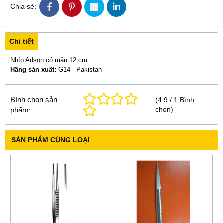
Chia sẻ:
Chi tiết
Nhíp Adson có mấu 12 cm
Hãng sản xuất:
G14 - Pakistan
Bình chọn sản
(
4.9
/
1
Bình
chọn
)
phẩm:
SẢN PHẨM CÙNG LOẠI