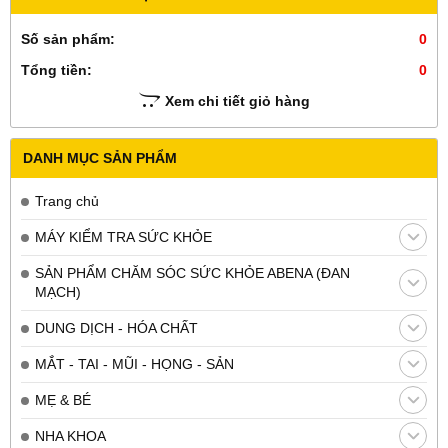
Số sản phẩm:
0
Tổng tiền:
0
Xem chi tiết giỏ hàng
DANH MỤC SẢN PHẨM
Trang chủ
MÁY KIỂM TRA SỨC KHỎE
SẢN PHẨM CHĂM SÓC SỨC KHỎE ABENA (ĐAN
MẠCH)
DUNG DỊCH - HÓA CHẤT
MẮT - TAI - MŨI - HỌNG - SẢN
MẸ & BÉ
NHA KHOA