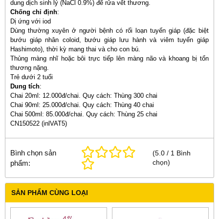
dung dịch sinh lý (NaCl 0.9%) để rửa vết thương.
Chống chỉ định
:
Dị ứng với iod
Dùng thường xuyên ở người bệnh có rối loạn tuyến giáp (đặc biệt
bướu giáp nhân coloid, bướu giáp lưu hành và viêm tuyến giáp
Hashimoto), thời kỳ mang thai và cho con bú.
Thủng màng nhĩ hoặc bôi trực tiếp lên màng não và khoang bị tổn
thương nặng.
Trẻ dưới 2 tuổi
Dung tích
:
Chai 20ml: 12.000đ/chai. Quy cách: Thùng 300 chai
Chai 90ml: 25.000đ/chai. Quy cách: Thùng 40 chai
Chai 500ml: 85.000đ/chai. Quy cách: Thùng 25 chai
CN150522 (inlVAT5)
Bình chọn sản
(
5.0
/
1
Bình
chọn
)
phẩm:
SẢN PHẨM CÙNG LOẠI