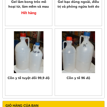
Gel làm bong tróc mô
Gel bạc dùng ngoài, điều
hoại tử, làm mềm và mau
trị và phòng ngừa loét do
lành vết thương Askina
tì đè, nhiễm trùng Askina
Hết hàng
Gel 15 gr
Calgitrol Paste 15 gr
Cồn y tế tuyệt đối 99,9 độ
Cồn y tế 96 độ
GIỎ HÀNG CỦA BẠN