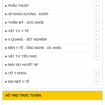
PHẪU THUẬT
SP KHOA XƯƠNG - KHỚP
THẨM MỸ - SỨC KHỎE
VẬT TƯ Y TẾ
X QUANG - XÉT NGHIỆM
ĐÈN Y TẾ - ỐNG NGHE - DC KHÁC
VẬT TƯ TIÊU HAO
MÁY ĐO HUYẾT ÁP
VỚ Y KHOA
ĐAI NẸP Y TẾ
HỖ TRỢ TRỰC TUYẾN