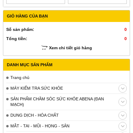
GIỎ HÀNG CỦA BẠN
Số sản phẩm:
0
Tổng tiền:
0
Xem chi tiết giỏ hàng
DANH MỤC SẢN PHẨM
Trang chủ
MÁY KIỂM TRA SỨC KHỎE
SẢN PHẨM CHĂM SÓC SỨC KHỎE ABENA (ĐAN
MẠCH)
DUNG DỊCH - HÓA CHẤT
MẮT - TAI - MŨI - HỌNG - SẢN