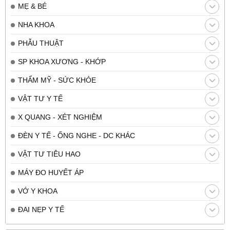
MẸ & BÉ
NHA KHOA
PHẪU THUẬT
SP KHOA XƯƠNG - KHỚP
THẨM MỸ - SỨC KHỎE
VẬT TƯ Y TẾ
X QUANG - XÉT NGHIỆM
ĐÈN Y TẾ - ỐNG NGHE - DC KHÁC
VẬT TƯ TIÊU HAO
MÁY ĐO HUYẾT ÁP
VỚ Y KHOA
ĐAI NẸP Y TẾ