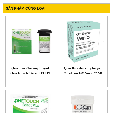
SẢN PHẨM CÙNG LOẠI
Que thử đường huyết
Que thử đường huyết
OneTouch Select PLUS
OneTouch® Verio™ 50
25