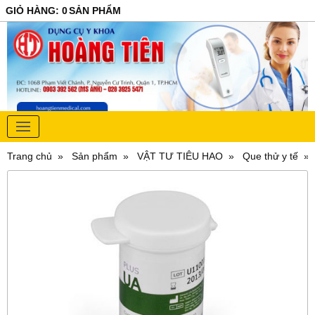
GIỎ HÀNG
:
0
SẢN PHẨM
Trang chủ
Sản phẩm
VẬT TƯ TIÊU HAO
Que thử y tế