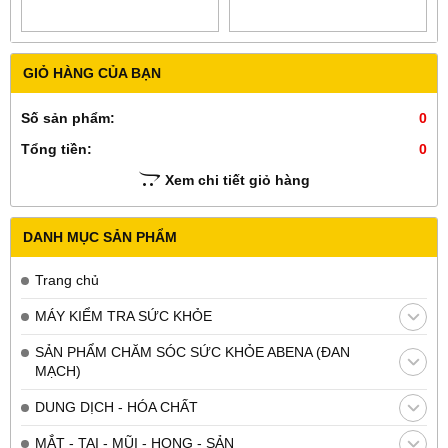
GIỎ HÀNG CỦA BẠN
Số sản phẩm:
0
Tổng tiền:
0
Xem chi tiết giỏ hàng
DANH MỤC SẢN PHẨM
Trang chủ
MÁY KIỂM TRA SỨC KHỎE
SẢN PHẨM CHĂM SÓC SỨC KHỎE ABENA (ĐAN
MẠCH)
DUNG DỊCH - HÓA CHẤT
MẮT - TAI - MŨI - HỌNG - SẢN