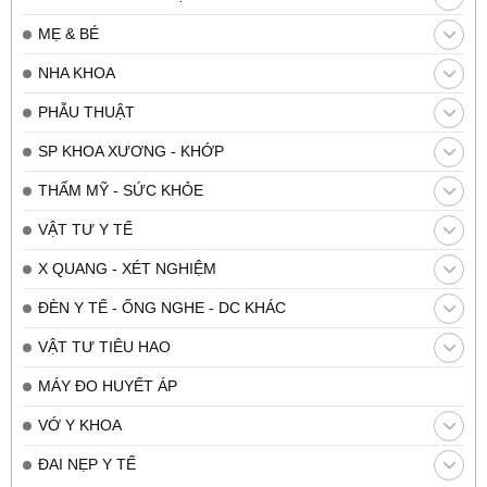
MẸ & BÉ
NHA KHOA
PHẪU THUẬT
SP KHOA XƯƠNG - KHỚP
THẨM MỸ - SỨC KHỎE
VẬT TƯ Y TẾ
X QUANG - XÉT NGHIỆM
ĐÈN Y TẾ - ỐNG NGHE - DC KHÁC
VẬT TƯ TIÊU HAO
MÁY ĐO HUYẾT ÁP
VỚ Y KHOA
ĐAI NẸP Y TẾ