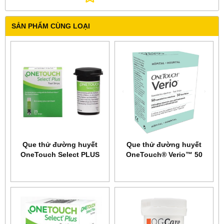
SẢN PHẨM CÙNG LOẠI
Que thử đường huyết
Que thử đường huyết
OneTouch Select PLUS
OneTouch® Verio™ 50
25