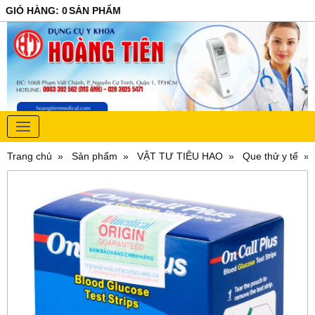
GIỎ HÀNG
:
0
SẢN PHẨM
Trang chủ
Sản phẩm
VẬT TƯ TIÊU HAO
Que thử y tế