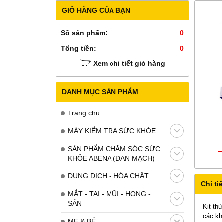
GIỎ HÀNG CỦA BẠN
Số sản phẩm:
0
Tổng tiền:
0
Xem chi tiết giỏ hàng
DANH MỤC SẢN PHẨM
Trang chủ
MÁY KIỂM TRA SỨC KHỎE
SẢN PHẨM CHĂM SÓC SỨC
KHỎE ABENA (ĐAN MẠCH)
DUNG DỊCH - HÓA CHẤT
Chi tiế
MẮT - TAI - MŨI - HỌNG -
SẢN
Kit th
các kh
MẸ & BÉ