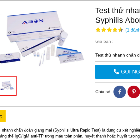
Test thử nh
Syphilis Ab
(
1
đánh
Giá bán :
Test thử nhanh chẩn đ
GỌI N
Chia sẻ:
t
ử nhanh chẩn đoán giang mai (Syphilis Ultra Rapid Test) là dụng cụ xét nghi
áng thể IgG/IgM anti-TP trong máu toàn phần, huyết thanh hoặc huyết tương