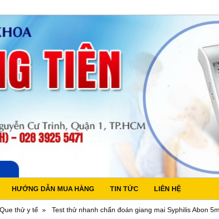
HƯỚNG DẪN MUA HÀNG
TIN TỨC
LIÊN HỆ
Que thử y tế
Test thử nhanh chẩn đoán giang mai Syphilis Abon 