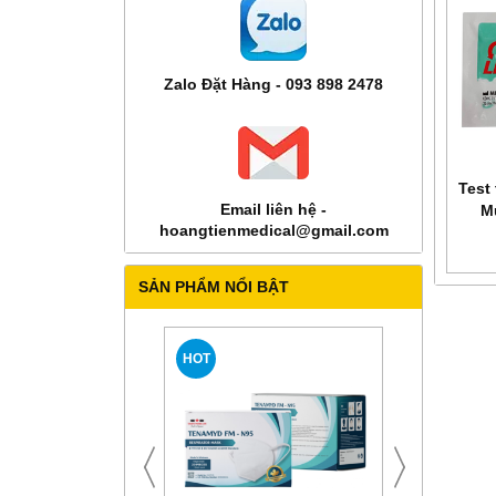
Zalo Đặt Hàng - 093 898 2478
Test 
Email liên hệ -
M
hoangtienmedical@gmail.com
SẢN PHẨM NỔI BẬT
HOT