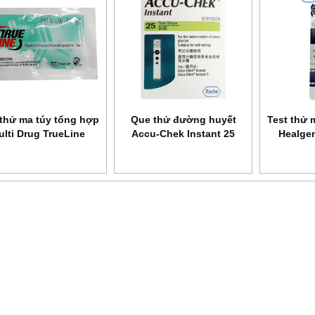
thử ma túy tổng hợp
Que thử đường huyết
Test thử m
ulti Drug TrueLine
Accu-Chek Instant 25
Healgen