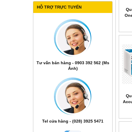
HỖ TRỢ TRỰC TUYẾN
Qu
One
Tư vấn bán hàng - 0903 392 562 (Ms
Ảnh)
Qu
Accu
Tel cửa hàng - (028) 3925 5471