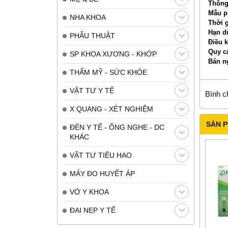
Thông
Mẫu 
NHA KHOA
Thời g
Hạn d
PHẪU THUẬT
Điều 
Quy c
SP KHOA XƯƠNG - KHỚP
Bán n
THẨM MỸ - SỨC KHỎE
VẬT TƯ Y TẾ
Bình c
X QUANG - XÉT NGHIỆM
SẢN 
ĐÈN Y TẾ - ỐNG NGHE - DC
KHÁC
VẬT TƯ TIÊU HAO
MÁY ĐO HUYẾT ÁP
VỚ Y KHOA
ĐAI NẸP Y TẾ