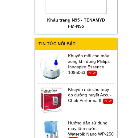
 CHĂM SÓC MẸ BẦU
Khẩu trang N95 - TENAMYD
Bộ trang phụ
 Abena Đan Mạch
FM-N95
Thời Th
TIN TỨC NỔI BẬT
Khuyến mãi cho máy
xông khí dung Philips
Innospire Essence
1095063
NEW
Khuyến mãi cho máy
đo đường huyết Accu-
Chek Performa II
NEW
Hướng dẫn sử dụng
máy tăm nước
Waterpik Nano WP-250