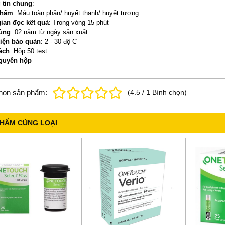
 tin chung
:
phẩm
: Máu toàn phần/ huyết thanh/ huyết tương
ian đọc kết quả
: Trong vòng 15 phút
ùng
: 02 năm từ ngày sản xuất
kiện bảo quản
: 2 - 30 độ C
ách
: Hộp 50 test
guyên hộp
họn sản phẩm:
(
4.5
/
1
Bình chọn
)
PHẨM CÙNG LOẠI