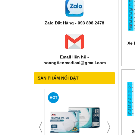
Zalo Đặt Hàng - 093 898 2478
Xe 
Email liên hệ -
hoangtienmedical@gmail.com
SẢN PHẨM NỔI BẬT
HOT
X