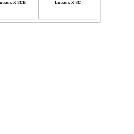
ucass X-8CB
Lucass X-8C
HEALTH
Máy xông khí dung siêu âm
Máy xông khí dung Microlife
SANITY AP 2717 PRO
NEB 200