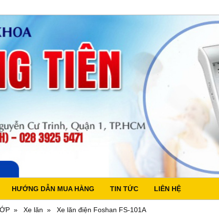
HƯỚNG DẪN MUA HÀNG
TIN TỨC
LIÊN HỆ
HỚP
Xe lăn
Xe lăn điện Foshan FS-101A