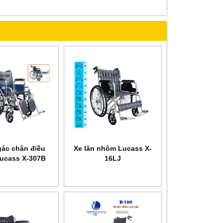
gác chân điều
Xe lăn nhôm Lucass X-
Lucass X-307B
16LJ