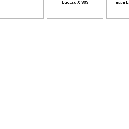
Lucass X-303
mâm L
c phòng dịch
Phun sát khuẩn toàn thân
Dụng cụ tập thở BIO
anh Bình
ASFA
VIS 01