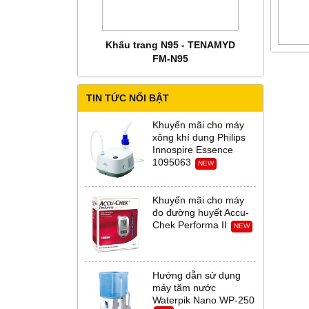
 CHĂM SÓC MẸ BẦU
Khẩu trang N95 - TENAMYD
Bộ trang phụ
 Abena Đan Mạch
FM-N95
Thời Th
TIN TỨC NỔI BẬT
Khuyến mãi cho máy
xông khí dung Philips
Innospire Essence
1095063
NEW
Khuyến mãi cho máy
đo đường huyết Accu-
Chek Performa II
NEW
Hướng dẫn sử dụng
máy tăm nước
Waterpik Nano WP-250