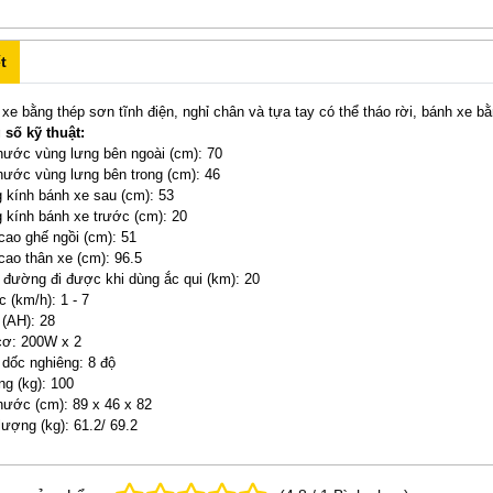
t
xe bằng thép sơn tĩnh điện, nghỉ chân và tựa tay có thể tháo rời, bánh xe b
số kỹ thuật:
hước vùng lưng bên ngoài (cm): 70
hước vùng lưng bên trong (cm): 46
kính bánh xe sau (cm): 53
kính bánh xe trước (cm): 20
cao ghế ngồi (cm): 51
cao thân xe (cm): 96.5
đường đi được khi dùng ắc qui (km): 20
c (km/h): 1 - 7
 (AH): 28
cơ: 200W x 2
 dốc nghiêng: 8 độ
ọng (kg): 100
hước (cm): 89 x 46 x 82
lượng (kg): 61.2/ 69.2