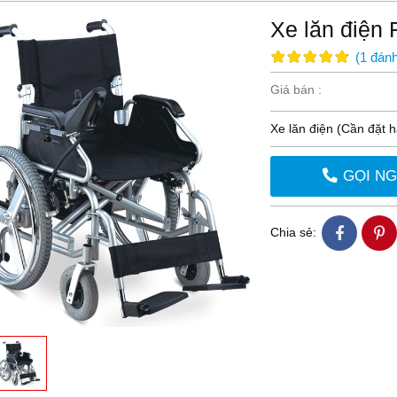
Xe lăn điện
(
1
đánh
Giá bán :
Xe lăn điện (Cần đặt 
GỌI N
Chia sẻ: