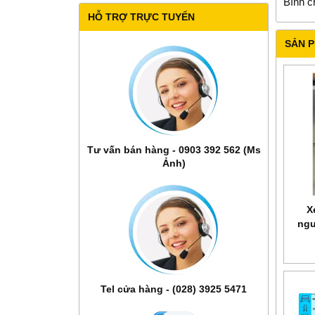
Bình c
HỖ TRỢ TRỰC TUYẾN
SẢN 
Tư vấn bán hàng - 0903 392 562 (Ms
Ảnh)
X
ngư
mới
Tel cửa hàng - (028) 3925 5471