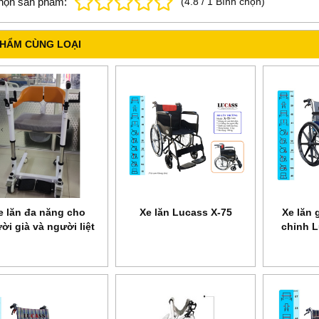
họn sản phẩm:
(
4.8
/
1
Bình chọn
)
PHẨM CÙNG LOẠI
e lăn đa năng cho
Xe lăn Lucass X-75
Xe lăn 
ời già và người liệt
chỉnh 
 2022 Model: KD02