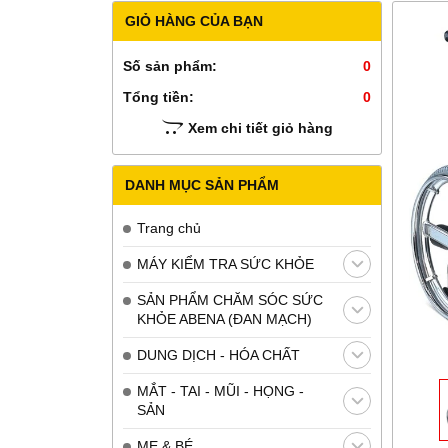
GIỎ HÀNG CỦA BẠN
Số sản phẩm:
0
Tổng tiền:
0
Xem chi tiết giỏ hàng
DANH MỤC SẢN PHẨM
Trang chủ
MÁY KIỂM TRA SỨC KHỎE
SẢN PHẨM CHĂM SÓC SỨC
KHỎE ABENA (ĐAN MẠCH)
DUNG DỊCH - HÓA CHẤT
MẮT - TAI - MŨI - HỌNG -
SẢN
MẸ & BÉ