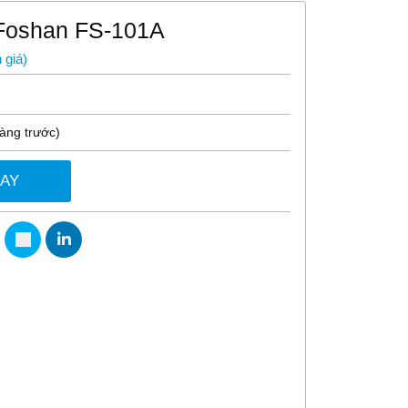
 Foshan FS-101A
 giá
)
hàng trước)
GAY