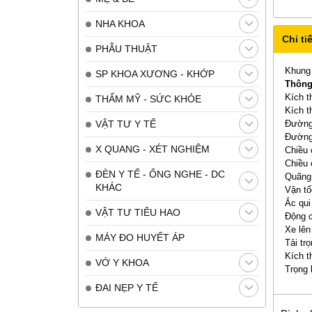
NHA KHOA
Chi tiế
PHẪU THUẬT
Khung 
SP KHOA XƯƠNG - KHỚP
Thông 
Kích t
THẨM MỸ - SỨC KHỎE
Kích t
VẬT TƯ Y TẾ
Đường 
Đường 
X QUANG - XÉT NGHIỆM
Chiều 
Chiều 
ĐÈN Y TẾ - ỐNG NGHE - DC
Quãng 
KHÁC
Vận tố
Ắc qui
VẬT TƯ TIÊU HAO
Động 
Xe lên
MÁY ĐO HUYẾT ÁP
Tải tr
Kích t
VỚ Y KHOA
Trọng 
ĐAI NẸP Y TẾ