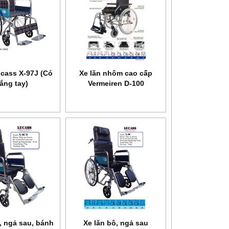
ucass X-97J (Có
Xe lăn nhôm cao cấp
ắng tay)
Vermeiren D-100
NEW
, ngả sau, bánh
Xe lăn bô, ngả sau