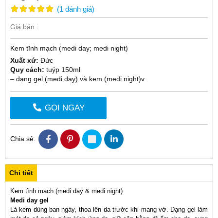
(
1
đánh giá
)
Giá bán :
Kem tĩnh mạch (medi day; medi night)
Xuất xứ:
Đức
Quy cách:
tuýp 150ml
– dạng gel (medi day) và kem (medi night)v
GỌI NGAY
Chia sẻ:
Chi tiết
Kem tĩnh mạch (medi day & medi night)
Medi day gel
Là kem dùng ban ngày, thoa lên da trước khi mang vớ. Dạng gel làm