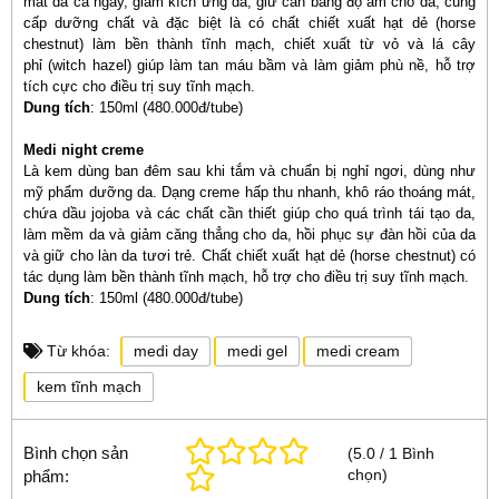
mát da cả ngày, giảm kích ứng da, giữ cân bằng độ ẩm cho da, cung
cấp dưỡng chất và đặc biệt là có chất chiết xuất hạt dẻ (horse
chestnut) làm bền thành tĩnh mạch, chiết xuất từ vỏ và lá cây
phỉ (witch hazel) giúp làm tan máu bầm và làm giảm phù nề, hỗ trợ
tích cực cho điều trị suy tĩnh mạch.
Dung tích
: 150ml (480.000đ/tube)
Medi night creme
Là kem dùng ban đêm sau khi tắm và chuẩn bị nghỉ ngơi, dùng như
mỹ phẩm dưỡng da. Dạng creme hấp thu nhanh, khô ráo thoáng mát,
chứa dầu jojoba và các chất cần thiết giúp cho quá trình tái tạo da,
làm mềm da và giảm căng thẳng cho da, hồi phục sự đàn hồi của da
và giữ cho làn da tươi trẻ. Chất chiết xuất hạt dẻ (horse chestnut) có
tác dụng làm bền thành tĩnh mạch, hỗ trợ cho điều trị suy tĩnh mạch.
Dung tích
: 150ml (480.000đ/tube)
Từ khóa:
medi day
medi gel
medi cream
kem tĩnh mạch
Bình chọn sản
(
5.0
/
1
Bình
chọn
)
phẩm: