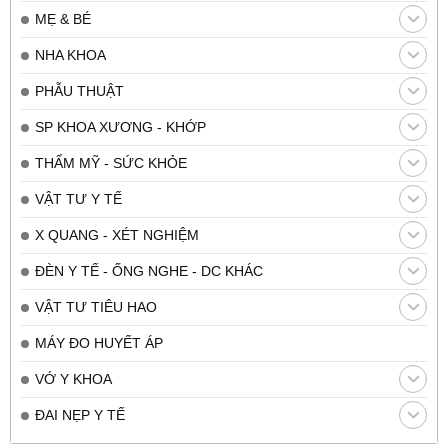
MẸ & BÉ
NHA KHOA
PHẪU THUẬT
SP KHOA XƯƠNG - KHỚP
THẨM MỸ - SỨC KHỎE
VẬT TƯ Y TẾ
X QUANG - XÉT NGHIỆM
ĐÈN Y TẾ - ỐNG NGHE - DC KHÁC
VẬT TƯ TIÊU HAO
MÁY ĐO HUYẾT ÁP
VỚ Y KHOA
ĐAI NẸP Y TẾ