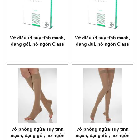
Vớ điều trị suy tĩnh mạch,
Vớ điều trị suy tĩnh mạch,
dạng gối, hở ngón Class
dạng đùi, hở ngón Class
II Relaxsan Microfiber
II Relaxsan Microfiber
Soft Art.M2150A
Soft Art.M2170A
Vớ phòng ngừa suy tĩnh
Vớ phòng ngừa suy tĩnh
mạch, dạng gối, hở ngón
mạch, dạng đùi, hở ngón