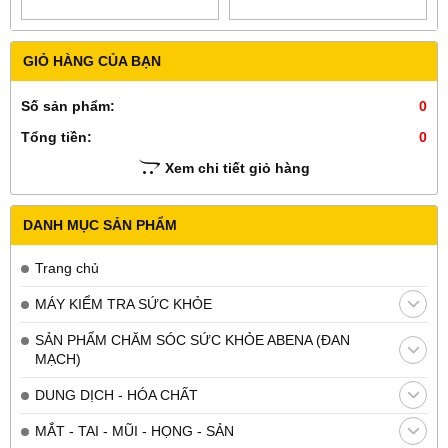
GIỎ HÀNG CỦA BẠN
Số sản phẩm:
0
Tổng tiền:
0
Xem chi tiết giỏ hàng
DANH MỤC SẢN PHẨM
Trang chủ
MÁY KIỂM TRA SỨC KHỎE
SẢN PHẨM CHĂM SÓC SỨC KHỎE ABENA (ĐAN
MẠCH)
DUNG DỊCH - HÓA CHẤT
MẮT - TAI - MŨI - HỌNG - SẢN