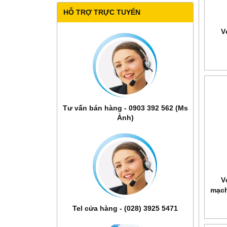
HỖ TRỢ TRỰC TUYẾN
V
Tư vấn bán hàng - 0903 392 562 (Ms
Ảnh)
V
mạch
Tel cửa hàng - (028) 3925 5471