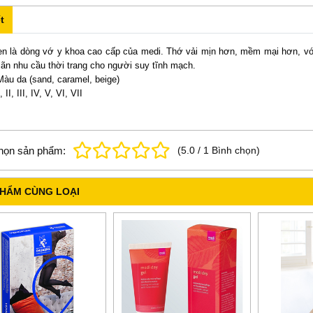
t
n là dòng vớ y khoa cao cấp của medi. Thớ vải mịn hơn, mềm mại hơn, với
ãn nhu cầu thời trang cho người suy tĩnh mạch.
Màu da (sand, caramel, beige)
I, II, III, IV, V, VI, VII
họn sản phẩm:
(
5.0
/
1
Bình chọn
)
PHẨM CÙNG LOẠI