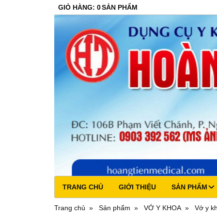
GIỎ HÀNG
:
0
SẢN PHẨM
TRANG CHỦ
GIỚI THIỆU
SẢN PHẨM
Trang chủ
Sản phẩm
VỚ Y KHOA
Vớ y k