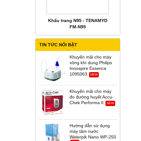
 CHĂM SÓC MẸ BẦU
Khẩu trang N95 - TENAMYD
Bộ trang phụ
 Abena Đan Mạch
FM-N95
Thời Th
TIN TỨC NỔI BẬT
Khuyến mãi cho máy
xông khí dung Philips
Innospire Essence
1095063
NEW
Khuyến mãi cho máy
đo đường huyết Accu-
Chek Performa II
NEW
Hướng dẫn sử dụng
máy tăm nước
Waterpik Nano WP-250