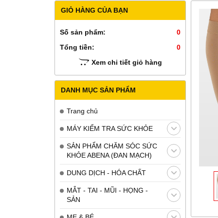
GIỎ HÀNG CỦA BẠN
Số sản phẩm:
0
Tổng tiền:
0
Xem chi tiết giỏ hàng
DANH MỤC SẢN PHẨM
Trang chủ
MÁY KIỂM TRA SỨC KHỎE
SẢN PHẨM CHĂM SÓC SỨC
KHỎE ABENA (ĐAN MẠCH)
DUNG DỊCH - HÓA CHẤT
MẮT - TAI - MŨI - HỌNG -
SẢN
MẸ & BÉ