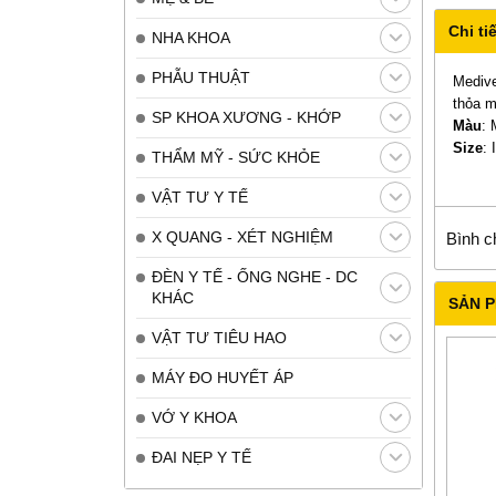
Chi tiế
NHA KHOA
PHẪU THUẬT
Medive
thỏa m
SP KHOA XƯƠNG - KHỚP
Màu
: 
Size
: 
THẨM MỸ - SỨC KHỎE
VẬT TƯ Y TẾ
X QUANG - XÉT NGHIỆM
Bình c
ĐÈN Y TẾ - ỐNG NGHE - DC
KHÁC
SẢN 
VẬT TƯ TIÊU HAO
MÁY ĐO HUYẾT ÁP
VỚ Y KHOA
ĐAI NẸP Y TẾ