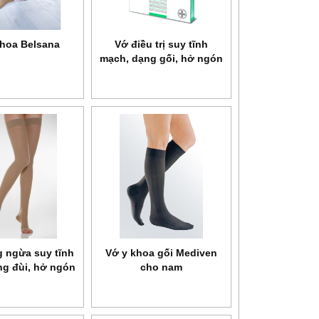
khoa Belsana
Vớ điều trị suy tĩnh
mạch, dạng gối, hở ngón
Class II Relaxsan
Microfiber Soft
Art.M2150A
 ngừa suy tĩnh
Vớ y khoa gối Mediven
ng đùi, hở ngón
cho nam
 Basic Art.970A