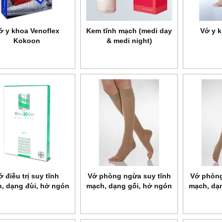
ớ y khoa Venoflex
Kem tĩnh mạch (medi day
Vớ y 
Kokoon
& medi night)
ớ điều trị suy tĩnh
Vớ phòng ngừa suy tĩnh
Vớ phòng
, dạng đùi, hở ngón
mạch, dạng gối, hở ngón
mạch, dạ
Class II Relaxsan
Relaxsan Basic Art.950A
Relaxsan
Microfiber Soft
Art.M2170A