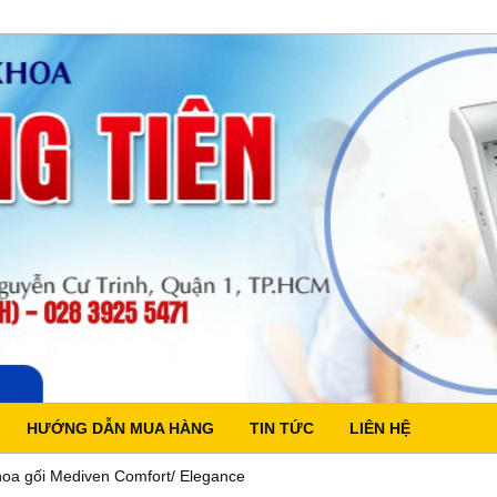
HƯỚNG DẪN MUA HÀNG
TIN TỨC
LIÊN HỆ
hoa gối Mediven Comfort/ Elegance