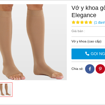
Vớ y khoa g
Elegance
(
1
đánh
Giá bán :
Vớ y khoa (cao cấp)
GỌI N
Chia sẻ: