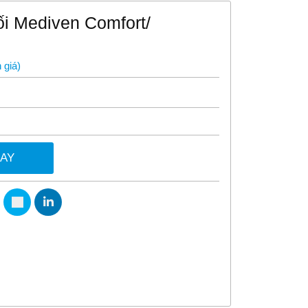
ối Mediven Comfort/
 giá
)
GAY