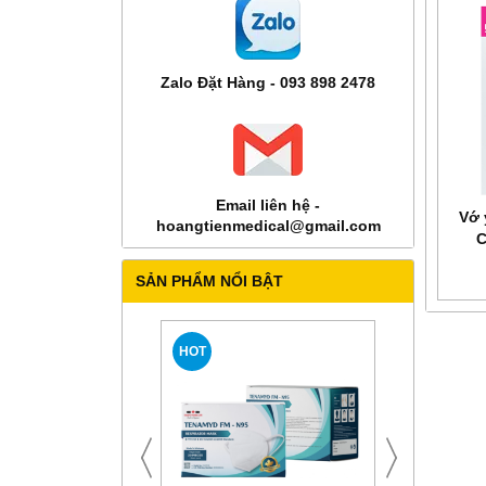
Zalo Đặt Hàng - 093 898 2478
Email liên hệ -
Vớ 
hoangtienmedical@gmail.com
C
SẢN PHẨM NỔI BẬT
HOT