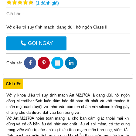
(
1
đánh giá
)
Giá bán :
Vớ điều trị suy tĩnh mạch, dạng đùi, hở ngón Class II
GỌI NGAY
Chia sẻ:
Chi tiết
Vớ y khoa điều trị suy tĩnh mạch Art.M2170A là dạng đùi, hở ngón
dòng Microfiber Soft luôn đảm bảo độ bám tốt nhất và khô thoáng ở
chân một cách tuyệt vời nhờ vào các ren chấm với silicon không gây
dị ứng cho da được đặt vào bên trong vớ.
Vớ Art.M2170A hoàn toàn mang lại cho bạn cảm giác thoải mái khi
dùng và có độ bền lâu dài nhờ vào chất liệu vi sợi mềm, có tác dụng
trong việc điều trị các chứng thiếu tĩnh mạch mãn tính nhẹ, viêm tắc
tĩnh mạch và giãn tĩnh mạch sau khi phẫu thuật với mức áp lực từ