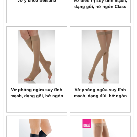
Vớ y khoa Belsana
Vớ điều trị suy tĩnh mạch,
dạng gối, hở ngón Class
II Relaxsan Microfiber
Soft Art.M2150A
Vớ phòng ngừa suy tĩnh
Vớ phòng ngừa suy tĩnh
mạch, dạng gối, hở ngón
mạch, dạng đùi, hở ngón
Relaxsan Basic Art.950A
Relaxsan Basic Art.970A