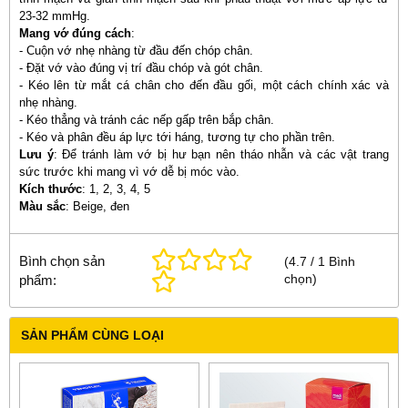
23-32 mmHg.
Mang vớ đúng cách
:
- Cuộn vớ nhẹ nhàng từ đầu đến chóp chân.
- Đặt vớ vào đúng vị trí đầu chóp và gót chân.
- Kéo lên từ mắt cá chân cho đến đầu gối, một cách chính xác và
nhẹ nhàng.
- Kéo thẳng và tránh các nếp gấp trên bắp chân.
- Kéo và phân đều áp lực tới háng, tương tự cho phần trên.
Lưu ý
: Để tránh làm vớ bị hư bạn nên tháo nhẫn và các vật trang
sức trước khi mang vì vớ dễ bị móc vào.
Kích thước
: 1, 2, 3, 4, 5
Màu sắc
: Beige, đen
Bình chọn sản
(
4.7
/
1
Bình
chọn
)
phẩm:
SẢN PHẨM CÙNG LOẠI