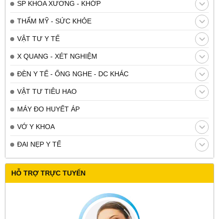
SP KHOA XƯƠNG - KHỚP
THẨM MỸ - SỨC KHỎE
VẬT TƯ Y TẾ
X QUANG - XÉT NGHIỆM
ĐÈN Y TẾ - ỐNG NGHE - DC KHÁC
VẬT TƯ TIÊU HAO
MÁY ĐO HUYẾT ÁP
VỚ Y KHOA
ĐAI NẸP Y TẾ
HỖ TRỢ TRỰC TUYẾN