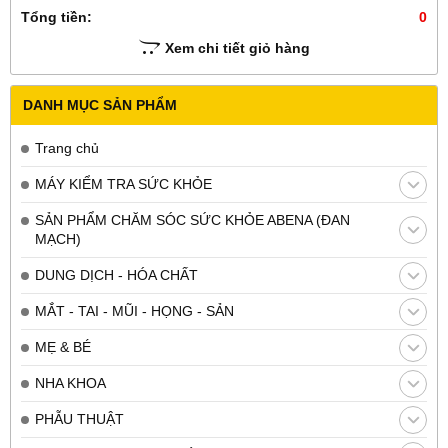
Tổng tiền:
0
Xem chi tiết giỏ hàng
DANH MỤC SẢN PHẨM
Trang chủ
MÁY KIỂM TRA SỨC KHỎE
SẢN PHẨM CHĂM SÓC SỨC KHỎE ABENA (ĐAN
MẠCH)
DUNG DỊCH - HÓA CHẤT
MẮT - TAI - MŨI - HỌNG - SẢN
MẸ & BÉ
NHA KHOA
PHẪU THUẬT