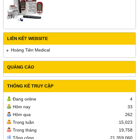
LIÊN KẾT WEBSITE
Hoàng Tiên Medical
QUẢNG CÁO
THỐNG KÊ TRUY CẬP
Đang online
4
Hôm nay
33
Hôm qua
262
Trong tuần
15,023
Trong tháng
19,758
Tổng cộng
21,359,060