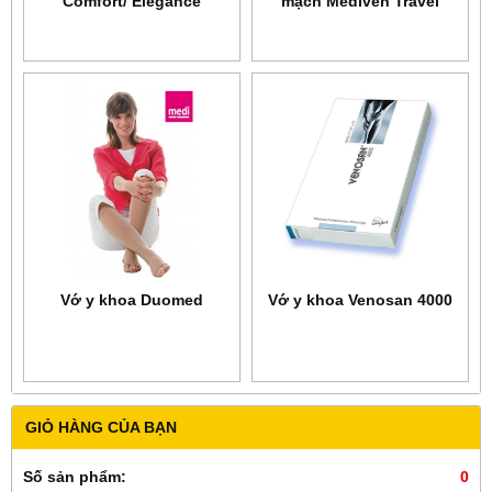
Comfort/ Elegance
mạch Mediven Travel
Vớ y khoa Duomed
Vớ y khoa Venosan 4000
GIỎ HÀNG CỦA BẠN
Số sản phẩm:
0