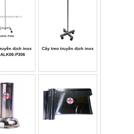
truyền dịch inox
Cây treo truyền dịch inox
e ALK06-P306