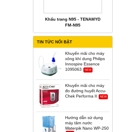
 CHĂM SÓC MẸ BẦU
Khẩu trang N95 - TENAMYD
Bộ trang phụ
 Abena Đan Mạch
FM-N95
Thời Th
TIN TỨC NỔI BẬT
Khuyến mãi cho máy
xông khí dung Philips
Innospire Essence
1095063
NEW
Khuyến mãi cho máy
đo đường huyết Accu-
Chek Performa II
NEW
Hướng dẫn sử dụng
máy tăm nước
Waterpik Nano WP-250