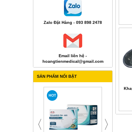
Zalo Đặt Hàng - 093 898 2478
Email liên hệ -
hoangtienmedical@gmail.com
SẢN PHẨM NỔI BẬT
Kha
HOT