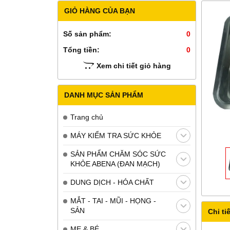
GIỎ HÀNG CỦA BẠN
Số sản phẩm:
0
Tổng tiền:
0
Xem chi tiết giỏ hàng
DANH MỤC SẢN PHẨM
Trang chủ
MÁY KIỂM TRA SỨC KHỎE
SẢN PHẨM CHĂM SÓC SỨC
KHỎE ABENA (ĐAN MẠCH)
DUNG DỊCH - HÓA CHẤT
MẮT - TAI - MŨI - HỌNG -
SẢN
Chi tiế
MẸ & BÉ