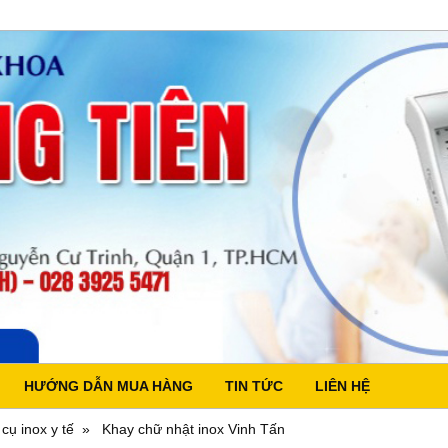
HƯỚNG DẪN MUA HÀNG
TIN TỨC
LIÊN HỆ
cụ inox y tế
Khay chữ nhật inox Vinh Tấn