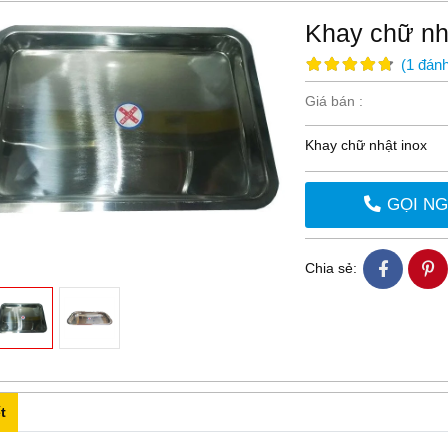
Khay chữ nh
(
1
đánh
Giá bán :
Khay chữ nhật inox
GỌI N
Chia sẻ:
t