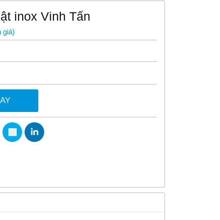
ật inox Vinh Tấn
 giá
)
GAY