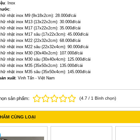
iệu
: Inox
thước
:
hữ nhật inox M9 (9x18x2cm): 28.000đ/cái
hữ nhật inox M13 (13x22x2cm): 30.000đ/cái
hữ nhật inox M17 (17x22x2cm): 35.000đ/cái
hữ nhật inox M17 sâu (17x22x3cm): 45.000đ/cái
hữ nhật inox M22 (22x32x2cm): 68.000đ/cái
hữ nhật inox M22 sâu (22x32x4cm): 90.000đ/cái
hữ nhật inox M30 (30x40x2cm): 107.000đ/cái
hữ nhật inox M30 sâu (30x40x4cm): 125.000đ/cái
hữ nhật inox M35 (35x50x2cm): 135.000đ/cái
hữ nhật inox M35 sâu (35x50x4cm): 145.000đ/cái
sản xuất
: Vinh Tấn - Việt Nam
họn sản phẩm:
(
4.7
/
1
Bình chọn
)
PHẨM CÙNG LOẠI