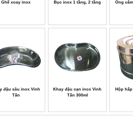
Ghế xoay inox
Bục inox 1 tầng, 2 tầng
Ống cắm
y đậu sâu inox Vinh
Khay đậu cạn inox Vinh
Hộp hấp 
Tấn
Tấn 300ml