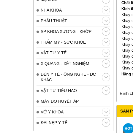
Chất l
Kích 
NHA KHOA
Khay c
Khay c
PHẪU THUẬT
Khay c
SP KHOA XƯƠNG - KHỚP
Khay c
Khay c
THẨM MỸ - SỨC KHỎE
Khay c
Khay c
VẬT TƯ Y TẾ
Khay c
Khay c
X QUANG - XÉT NGHIỆM
Khay c
Hãng 
ĐÈN Y TẾ - ỐNG NGHE - DC
KHÁC
VẬT TƯ TIÊU HAO
Bình c
MÁY ĐO HUYẾT ÁP
SẢN 
VỚ Y KHOA
ĐAI NẸP Y TẾ
HOT